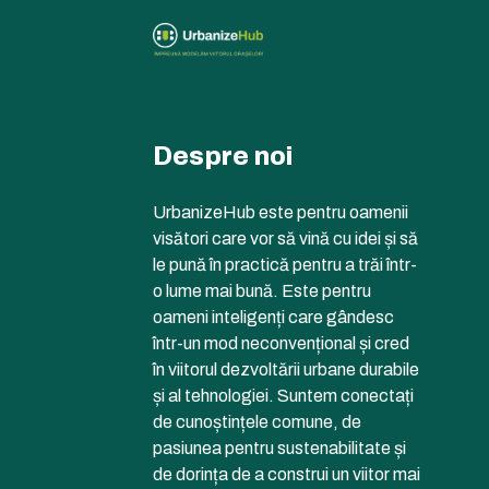
Despre noi
UrbanizeHub este pentru oamenii
visători care vor să vină cu idei și să
le pună în practică pentru a trăi într-
o lume mai bună. Este pentru
oameni inteligenți care gândesc
într-un mod neconvențional și cred
în viitorul dezvoltării urbane durabile
și al tehnologiei. Suntem conectați
de cunoștințele comune, de
pasiunea pentru sustenabilitate și
de dorința de a construi un viitor mai