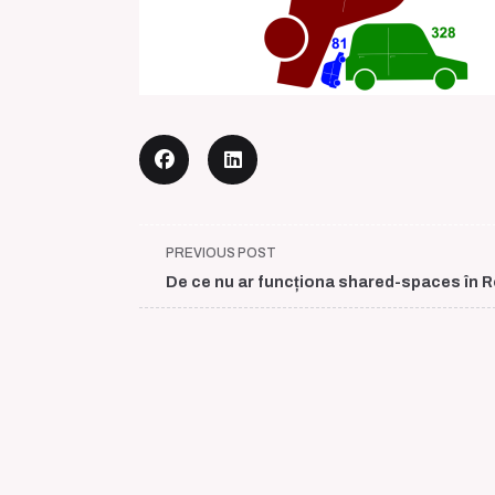
<span
PREVIOUS POST
class="nav-
De ce nu ar funcționa shared-spaces în 
subtitle
screen-
reader-
text">Page</span>