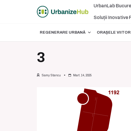
Skip
UrbanLab Bucure
to
content
Soluții Inovative
REGENERARE URBANĂ
ORAȘELE VIITOR
3
Samy Stancu
Mart. 14, 2025