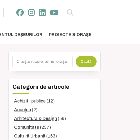
NTUL DEȘEURILOR
PROIECTE & ORAȘE
Caută
Caută
Categorii de articole
Achizitii publice
(12)
Anunțuri
(2)
Arhitectură & Design
(56)
Comunitate
(237)
Cultură Urbană
(163)