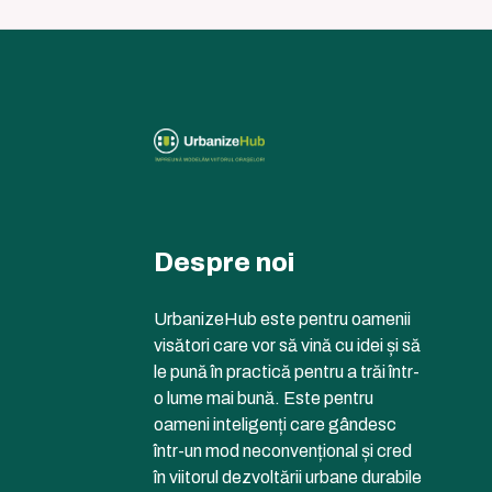
Despre noi
UrbanizeHub este pentru oamenii
visători care vor să vină cu idei și să
le pună în practică pentru a trăi într-
o lume mai bună. Este pentru
oameni inteligenți care gândesc
într-un mod neconvențional și cred
în viitorul dezvoltării urbane durabile