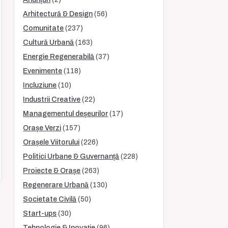
Arhitectură & Design
(56)
Comunitate
(237)
Cultură Urbană
(163)
Energie Regenerabilă
(37)
Evenimente
(118)
Incluziune
(10)
Industrii Creative
(22)
Managementul deșeurilor
(17)
Orașe Verzi
(157)
Orașele Viitorului
(226)
Politici Urbane & Guvernanță
(228)
Proiecte & Orașe
(263)
Regenerare Urbană
(130)
Societate Civilă
(50)
Start-ups
(30)
Tehnologie & Inovație
(96)