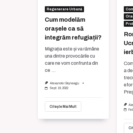
Regenerare Urbană
Com
Oraș
Cum modelăm
Pro
orașele ca să
Ro
integrăm refugiații?
Ucr
Migrația este și va rămâne
ier
una dintre provocările cu
care ne vom confrunta din
Comu
ce
...
a de
trec
Alexander Bojneagu
efor
Sept. 19, 2022
Preș
Al
Citește Mai Mult
Feb
Ci