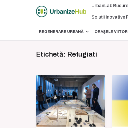
Skip
UrbanLab Bucure
to
content
Soluții Inovative
REGENERARE URBANĂ
ORAȘELE VIITOR
Etichetă:
Refugiati