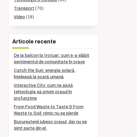
Transport
(70)
Video
(18)
Articole recente
De la balcon la trotuar: cum s-a slăbit
sentimentul de comunitate în orașe
Catch the Sun: energia solară,
înțeleasă la scară umană
Interactive City: cum ne ajută
tehnologia să privim orașul în
profunzime
From Food Waste to Taste & From
Waste to Soil: nimic nu se pierde
Bucureștenii iubesc orașul, dar nu se
simt parte din el.