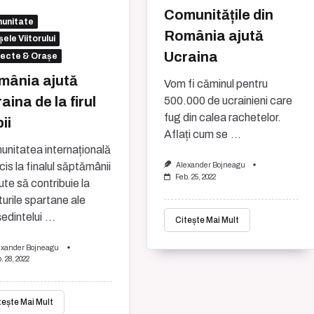
Comunitățile din
unitate
România ajută
ele Viitorului
Ucraina
iecte & Orașe
mânia ajută
Vom fi căminul pentru
aina de la firul
500.000 de ucrainieni care
fug din calea rachetelor.
bii
Aflați cum se
...
nitatea internațională
cis la finalul săptămânii
Alexander Bojneagu
Feb. 25, 2022
ute să contribuie la
turile spartane ale
edintelui
...
Citește Mai Mult
exander Bojneagu
. 28, 2022
tește Mai Mult