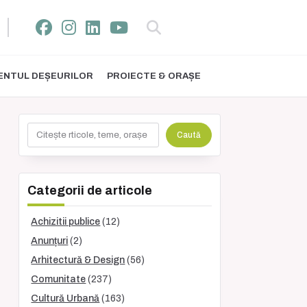
NTUL DEȘEURILOR
PROIECTE & ORAȘE
Caută
Caută
Categorii de articole
Achizitii publice
(12)
Anunțuri
(2)
Arhitectură & Design
(56)
Comunitate
(237)
Cultură Urbană
(163)