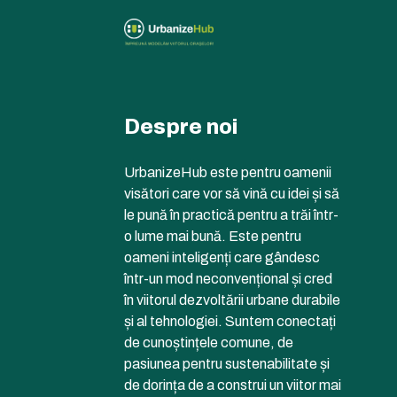
Despre noi
UrbanizeHub este pentru oamenii
visători care vor să vină cu idei și să
le pună în practică pentru a trăi într-
o lume mai bună. Este pentru
oameni inteligenți care gândesc
într-un mod neconvențional și cred
în viitorul dezvoltării urbane durabile
și al tehnologiei. Suntem conectați
de cunoștințele comune, de
pasiunea pentru sustenabilitate și
de dorința de a construi un viitor mai