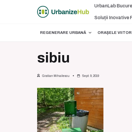
Skip
UrbanLab Bucure
to
content
Soluții Inovative
REGENERARE URBANĂ
ORAȘELE VIITOR
sibiu
Gratian Mihailescu
Sept. 9, 2019