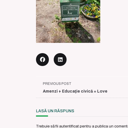
<span
PREVIOUS POST
class="nav-
Amenzi + Educaţie civică = Love
subtitle
screen-
reader-
LASĂ UN RĂSPUNS
text">Page</span>
Trebuie să fii
autentificat
pentru a publica un comenta