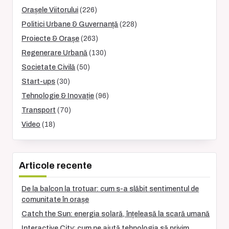
Orașele Viitorului
(226)
Politici Urbane & Guvernanță
(228)
Proiecte & Orașe
(263)
Regenerare Urbană
(130)
Societate Civilă
(50)
Start-ups
(30)
Tehnologie & Inovație
(96)
Transport
(70)
Video
(18)
Articole recente
De la balcon la trotuar: cum s-a slăbit sentimentul de
comunitate în orașe
Catch the Sun: energia solară, înțeleasă la scară umană
Interactive City: cum ne ajută tehnologia să privim