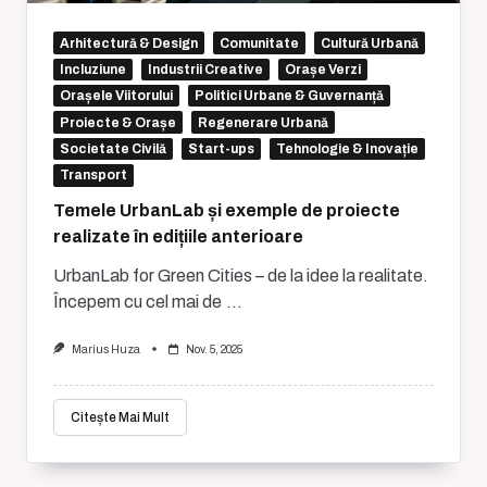
Arhitectură & Design
Comunitate
Cultură Urbană
Incluziune
Industrii Creative
Orașe Verzi
Orașele Viitorului
Politici Urbane & Guvernanță
Proiecte & Orașe
Regenerare Urbană
Societate Civilă
Start-ups
Tehnologie & Inovație
Transport
Temele UrbanLab și exemple de proiecte
realizate în edițiile anterioare
UrbanLab for Green Cities – de la idee la realitate.
Începem cu cel mai de
...
Marius Huza
Nov. 5, 2025
Citește Mai Mult