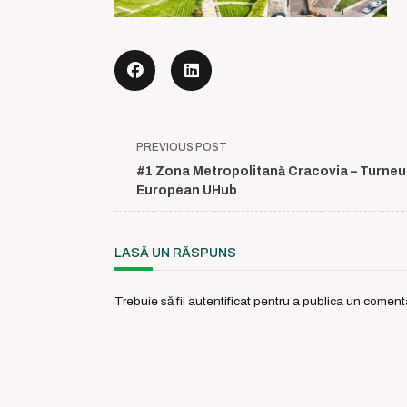
<span
PREVIOUS POST
class="nav-
#1 Zona Metropolitană Cracovia – Turneu
subtitle
European UHub
screen-
reader-
text">Page</span>
LASĂ UN RĂSPUNS
Trebuie să fii
autentificat
pentru a publica un comenta