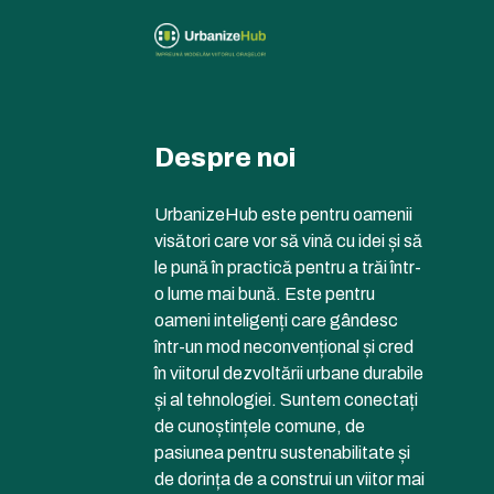
Despre noi
UrbanizeHub este pentru oamenii
visători care vor să vină cu idei și să
le pună în practică pentru a trăi într-
o lume mai bună. Este pentru
oameni inteligenți care gândesc
într-un mod neconvențional și cred
în viitorul dezvoltării urbane durabile
și al tehnologiei. Suntem conectați
de cunoștințele comune, de
pasiunea pentru sustenabilitate și
de dorința de a construi un viitor mai