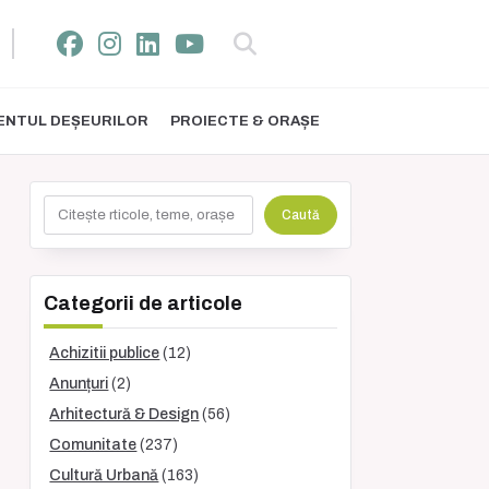
NTUL DEȘEURILOR
PROIECTE & ORAȘE
Caută
Caută
Categorii de articole
Achizitii publice
(12)
Anunțuri
(2)
Arhitectură & Design
(56)
Comunitate
(237)
Cultură Urbană
(163)