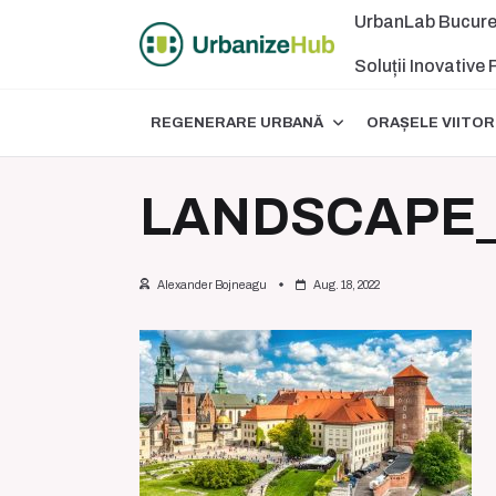
Skip
UrbanLab Bucure
to
content
Soluții Inovative
REGENERARE URBANĂ
ORAȘELE VIITOR
LANDSCAPE_
Alexander Bojneagu
Aug. 18, 2022