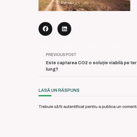
<span
PREVIOUS POST
class="nav-
Este captarea CO2 o soluție viabilă pe te
subtitle
lung?
screen-
reader-
text">Page</span>
LASĂ UN RĂSPUNS
Trebuie să fii
autentificat
pentru a publica un comenta