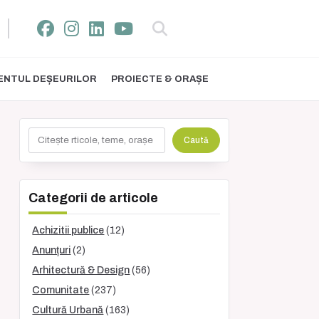
NTUL DEȘEURILOR
PROIECTE & ORAȘE
Caută
Caută
Categorii de articole
Achizitii publice
(12)
Anunțuri
(2)
Arhitectură & Design
(56)
Comunitate
(237)
Cultură Urbană
(163)