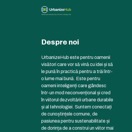
Despre noi
UrbanizeHub este pentru oamenii
visători care vor să vină cu idei și să
le pună în practică pentru a trăi într-
o lume mai bună. Este pentru
oameni inteligenți care gândesc
într-un mod neconvențional și cred
în viitorul dezvoltării urbane durabile
și al tehnologiei. Suntem conectați
de cunoștințele comune, de
pasiunea pentru sustenabilitate și
de dorința de a construi un viitor mai