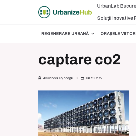
Skip
UrbanLab Bucure
to
content
Soluții Inovative
REGENERARE URBANĂ
ORAȘELE VIITOR
captare co2
Alexander Bojneagu
Iul. 23, 2022