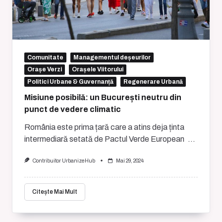
Comunitate
Managementul deșeurilor
Orașe Verzi
Orașele Viitorului
Politici Urbane & Guvernanță
Regenerare Urbană
Misiune posibilă: un București neutru din
punct de vedere climatic
România este prima țară care a atins deja ținta
intermediară setată de Pactul Verde European
...
Contribuitor UrbanizeHub
Mai 29, 2024
Citește Mai Mult