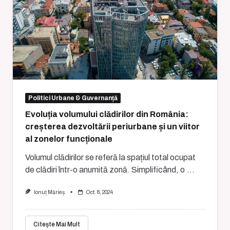
Politici Urbane & Guvernanță
Evoluția volumului clădirilor din România:
creșterea dezvoltării periurbane și un viitor
al zonelor funcționale
Volumul clădirilor se referă la spațiul total ocupat
de clădiri într-o anumită zonă. Simplificând, o
...
Ionuț Mărieș
Oct. 8, 2024
Citește Mai Mult