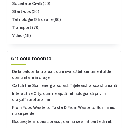
Societate Civilă
(50)
Start-ups
(30)
Tehnologie & Inovație
(96)
Transport
(70)
Video
(18)
Articole recente
De la balcon la trotuar: cum s-a slăbit sentimentul de
comunitate în orașe
Catch the Sun: energia solară, înțeleasă la scară umană
Interactive City: cum ne ajută tehnologia să privim
orașul în profunzime
From Food Waste to Taste & From Waste to Soil: nimic
nu se pierde
Bucureștenii iubesc orașul, dar nu se simt parte din el.