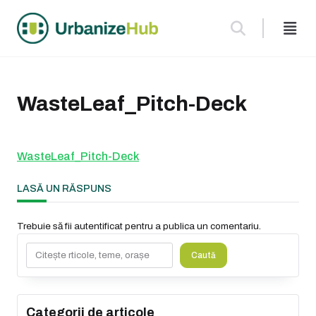
Skip
to
content
WasteLeaf_Pitch-Deck
WasteLeaf_Pitch-Deck
LASĂ UN RĂSPUNS
Trebuie să fii
autentificat
pentru a publica un comentariu.
Caută
Caută
Categorii de articole