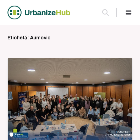
Skip
to
content
Etichetă:
Aumovio