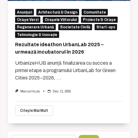
Anunțuri
Arhitectură & Design
Comunitate
Orașe Verzi
Orașele Viitorului
Proiecte & Orașe
Regenerare Urbană
Societate Civilă
Start-ups
Tehnologie & Inovație
Rezultate ideathon UrbanLab 2025 –
urmează incubatorul în 2026
UrbanizeHUB anunță finalizarea cu succes a
primei etape a programului UrbanLab for Green
Cities 2025–2026,
...
Marius Huza
Dec. 11, 2025
Citește Mai Mult
Caută