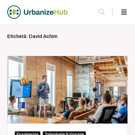
Skip
to
content
Etichetă:
David Achim
Evenimente
Tehnologie & Inovație