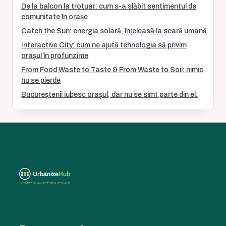
De la balcon la trotuar: cum s-a slăbit sentimentul de
comunitate în orașe
Catch the Sun: energia solară, înțeleasă la scară umană
Interactive City: cum ne ajută tehnologia să privim
orașul în profunzime
From Food Waste to Taste & From Waste to Soil: nimic
nu se pierde
Bucureștenii iubesc orașul, dar nu se simt parte din el.