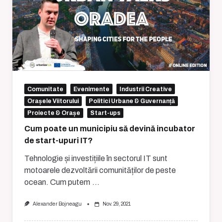
Comunitate
Evenimente
Industrii Creative
Orașele Viitorului
Politici Urbane & Guvernanță
Proiecte & Orașe
Start-ups
Cum poate un municipiu să devină incubator
de start-upuri IT?
Tehnologie și investițiile în sectorul IT sunt
motoarele dezvoltării comunităților de peste
ocean. Cum putem
...
Alexander Bojneagu
Nov. 29, 2021