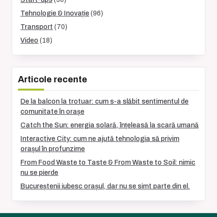
Tehnologie & Inovație
(96)
Transport
(70)
Video
(18)
Articole recente
De la balcon la trotuar: cum s-a slăbit sentimentul de
comunitate în orașe
Catch the Sun: energia solară, înțeleasă la scară umană
Interactive City: cum ne ajută tehnologia să privim
orașul în profunzime
From Food Waste to Taste & From Waste to Soil: nimic
nu se pierde
Bucureștenii iubesc orașul, dar nu se simt parte din el.