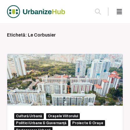
Skip
to
content
Etichetă:
Le Corbusier
Cultură Urbană
Orașele Viitorului
Politici Urbane & Guvernanță
Proiecte & Orașe