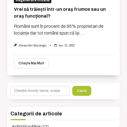
Regenerare Urbană
Vrei să trăiești într-un oraș frumos sau un
oraș funcțional?
Românii sunt în procent de 95% proprietari de
locuințe dar tot românii spun că își
...
Alexander Bojneagu
Ian. 21, 2022
Citește Mai Mult
Caută
Caută
Categorii de articole
Achizitii publice
(12)