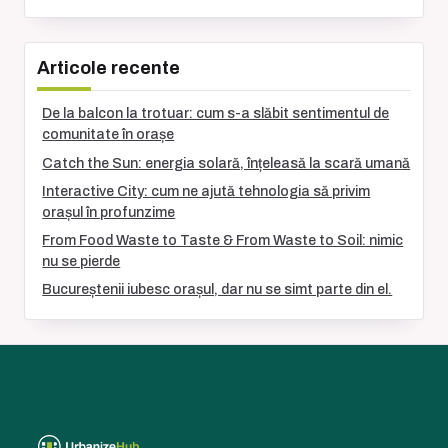
Articole recente
De la balcon la trotuar: cum s-a slăbit sentimentul de
comunitate în orașe
Catch the Sun: energia solară, înțeleasă la scară umană
Interactive City: cum ne ajută tehnologia să privim
orașul în profunzime
From Food Waste to Taste & From Waste to Soil: nimic
nu se pierde
Bucureștenii iubesc orașul, dar nu se simt parte din el.