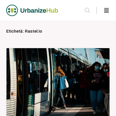
Skip
to
content
Etichetă:
Rastel.io