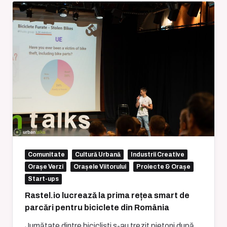
Comunitate
Cultură Urbană
Industrii Creative
Orașe Verzi
Orașele Viitorului
Proiecte & Orașe
Start-ups
Rastel.io lucrează la prima rețea smart de
parcări pentru biciclete din România
Jumătate dintre bicicliști s-au trezit pietoni după