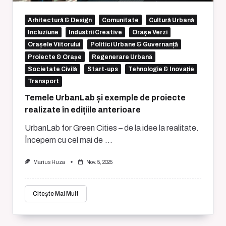
Arhitectură & Design
Comunitate
Cultură Urbană
Incluziune
Industrii Creative
Orașe Verzi
Orașele Viitorului
Politici Urbane & Guvernanță
Proiecte & Orașe
Regenerare Urbană
Societate Civilă
Start-ups
Tehnologie & Inovație
Transport
Temele UrbanLab și exemple de proiecte
realizate în edițiile anterioare
UrbanLab for Green Cities – de la idee la realitate.
Începem cu cel mai de
...
Marius Huza
Nov. 5, 2025
Citește Mai Mult