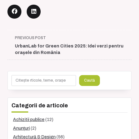
<span
PREVIOUS POST
class="nav-
UrbanLab for Green Cities 2025: Idei verzi pentru
subtitle
orașele din România
screen-
reader-
text">Page</span>
Caută
Caută
Categorii de articole
Achizitii publice
(12)
Anunțuri
(2)
Arhitectură & Design
(56)