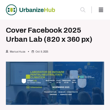
Skip
to
content
Cover Facebook 2025
Urban Lab (820 x 360 px)
Marius Huza
Oct. 9, 2025