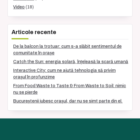
Video
(18)
Articole recente
De la balcon la trotuar: cum s-a slăbit sentimentul de
comunitate în orașe
Catch the Sun: energia solară, înțeleasă la scară umană
Interactive City: cum ne ajută tehnologia să privim
orașul în profunzime
From Food Waste to Taste & From Waste to Soil: nimic
nu se pierde
Bucureștenii iubesc orașul, dar nu se simt parte din el.