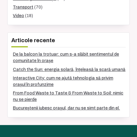
Transport
(70)
Video
(18)
Articole recente
De la balcon la trotuar: cum s-a slăbit sentimentul de
comunitate în orașe
Catch the Sun: energia solară, înțeleasă la scară umană
Interactive City: cum ne ajută tehnologia să privim
orașul în profunzime
From Food Waste to Taste & From Waste to Soil: nimic
nu se pierde
Bucureștenii iubesc orașul, dar nu se simt parte din el.