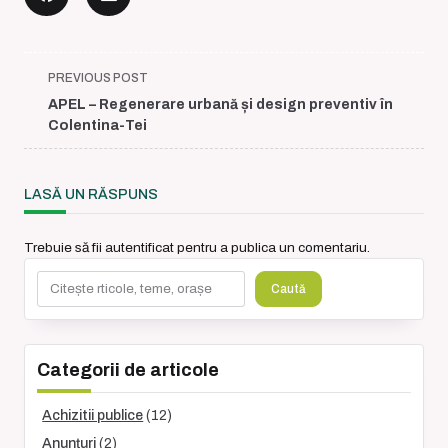
<span
PREVIOUS POST
class="nav-
APEL – Regenerare urbană și design preventiv în
subtitle
Colentina-Tei
screen-
reader-
text">Page</span>
LASĂ UN RĂSPUNS
Trebuie să fii
autentificat
pentru a publica un comentariu.
Caută
Caută
Categorii de articole
Achizitii publice
(12)
Anunțuri
(2)