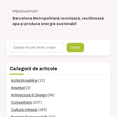
<span
PREVIOUS POST
class="nav-
Barcelona Metropolitană reciclează, reutilizează
subtitle
apa și produce energie sustenabil
screen-
reader-
text">Page</span>
Caută
Caută
Categorii de articole
Achizitii publice
(12)
Anunțuri
(2)
Arhitectură & Design
(56)
Comunitate
(237)
Cultură Urbană
(163)