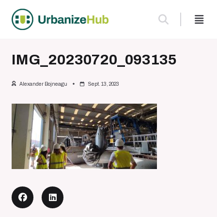
Skip
to
content
IMG_20230720_093135
Alexander Bojneagu
Sept. 13, 2023