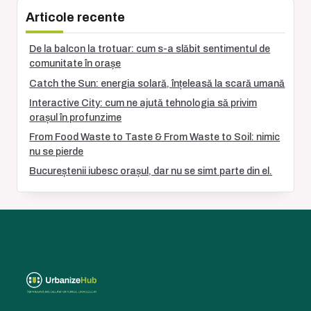
Articole recente
De la balcon la trotuar: cum s-a slăbit sentimentul de
comunitate în orașe
Catch the Sun: energia solară, înțeleasă la scară umană
Interactive City: cum ne ajută tehnologia să privim
orașul în profunzime
From Food Waste to Taste & From Waste to Soil: nimic
nu se pierde
Bucureștenii iubesc orașul, dar nu se simt parte din el.