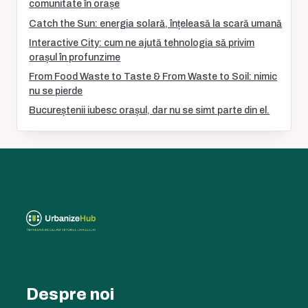
comunitate în orașe
Catch the Sun: energia solară, înțeleasă la scară umană
Interactive City: cum ne ajută tehnologia să privim
orașul în profunzime
From Food Waste to Taste & From Waste to Soil: nimic
nu se pierde
Bucureștenii iubesc orașul, dar nu se simt parte din el.
Despre noi