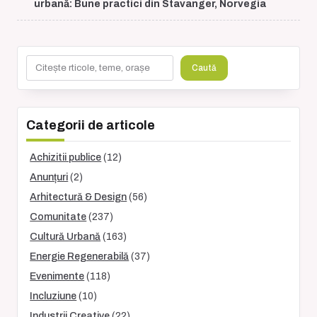
subtitle
urbană: Bune practici din Stavanger, Norvegia
screen-
reader-
text">Page</span>
Caută
Caută
Categorii de articole
Achizitii publice
(12)
Anunțuri
(2)
Arhitectură & Design
(56)
Comunitate
(237)
Cultură Urbană
(163)
Energie Regenerabilă
(37)
Evenimente
(118)
Incluziune
(10)
Industrii Creative
(22)