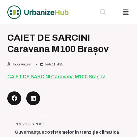
Skip
to
content
CAIET DE SARCINI
Caravana M100 Brașov
Todor Razvan
Feb. 11, 2025
CAIET DE SARCINI Caravana M100 Brașov
<span
PREVIOUS POST
class="nav-
Guvernanța ecosistemelor în tranziția climatică