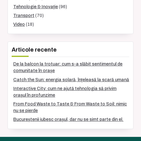
Tehnologie & Inovație
(96)
Transport
(70)
Video
(18)
Articole recente
De la balcon la trotuar: cum s-a slăbit sentimentul de
comunitate în orașe
Catch the Sun: energia solară, înțeleasă la scară umană
Interactive City: cum ne ajută tehnologia să privim
orașul în profunzime
From Food Waste to Taste & From Waste to Soil: nimic
nu se pierde
Bucureștenii iubesc orașul, dar nu se simt parte din el.