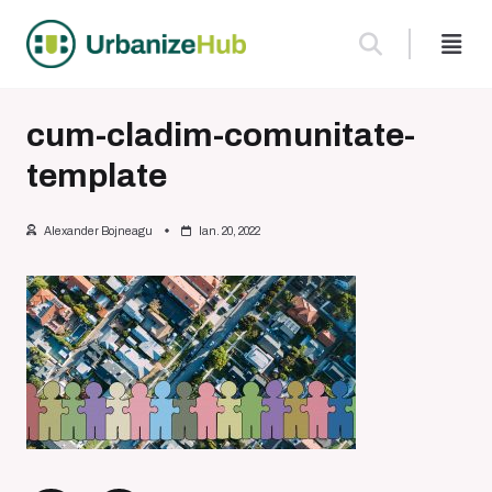
Skip
to
content
cum-cladim-comunitate-
template
Alexander Bojneagu
Ian. 20, 2022