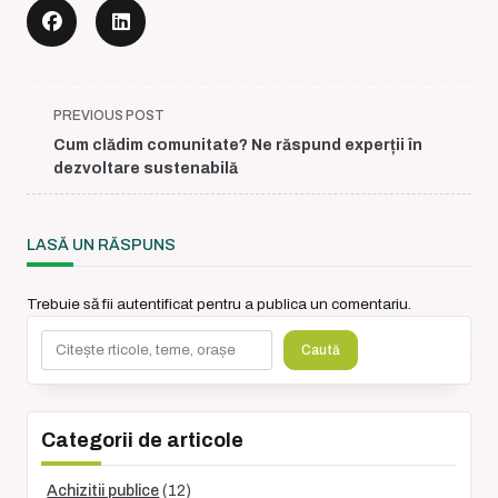
<span
PREVIOUS POST
class="nav-
Cum clădim comunitate? Ne răspund experții în
subtitle
dezvoltare sustenabilă
screen-
reader-
text">Page</span>
LASĂ UN RĂSPUNS
Trebuie să fii
autentificat
pentru a publica un comentariu.
Caută
Caută
Categorii de articole
Achizitii publice
(12)