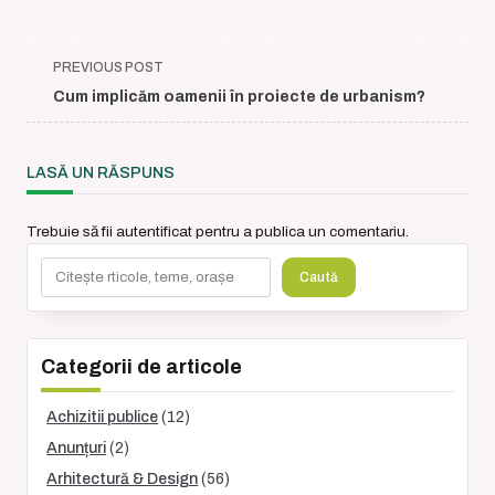
<span
PREVIOUS POST
class="nav-
Cum implicăm oamenii în proiecte de urbanism?
subtitle
screen-
reader-
LASĂ UN RĂSPUNS
text">Page</span>
Trebuie să fii
autentificat
pentru a publica un comentariu.
Caută
Caută
Categorii de articole
Achizitii publice
(12)
Anunțuri
(2)
Arhitectură & Design
(56)