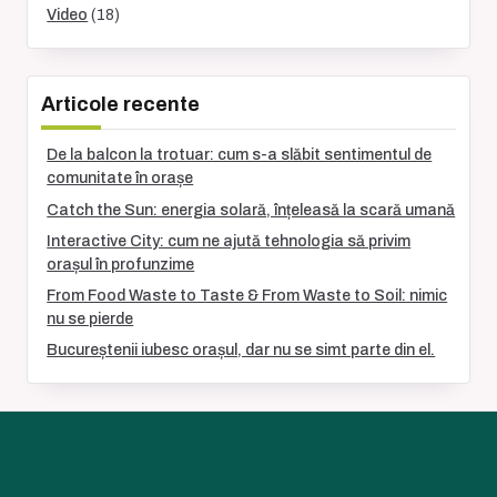
Video
(18)
Articole recente
De la balcon la trotuar: cum s-a slăbit sentimentul de
comunitate în orașe
Catch the Sun: energia solară, înțeleasă la scară umană
Interactive City: cum ne ajută tehnologia să privim
orașul în profunzime
From Food Waste to Taste & From Waste to Soil: nimic
nu se pierde
Bucureștenii iubesc orașul, dar nu se simt parte din el.