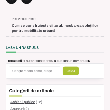
<span
PREVIOUS POST
class="nav-
Cum se construiește viitorul: incubarea soluțiilor
subtitle
pentru mobilitate urbană
screen-
reader-
text">Page</span>
LASĂ UN RĂSPUNS
Trebuie să fii
autentificat
pentru a publica un comentariu.
Caută
Caută
Categorii de articole
Achizitii publice
(12)
Anunțuri
(2)