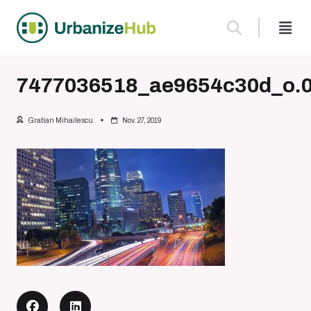
Skip
to
content
7477036518_ae9654c30d_o.0
Gratian Mihailescu
Nov. 27, 2019