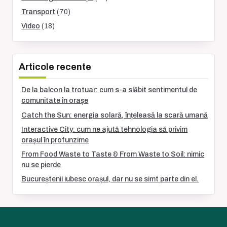
Transport
(70)
Video
(18)
Articole recente
De la balcon la trotuar: cum s-a slăbit sentimentul de
comunitate în orașe
Catch the Sun: energia solară, înțeleasă la scară umană
Interactive City: cum ne ajută tehnologia să privim
orașul în profunzime
From Food Waste to Taste & From Waste to Soil: nimic
nu se pierde
Bucureștenii iubesc orașul, dar nu se simt parte din el.