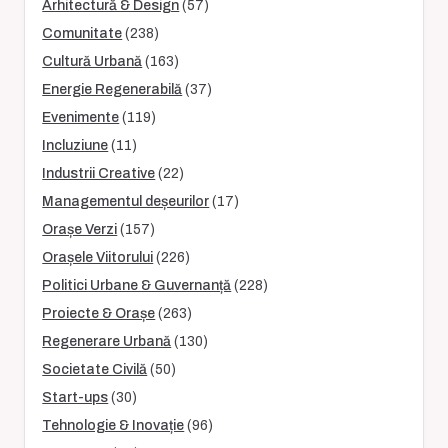
Arhitectură & Design
(57)
Comunitate
(238)
Cultură Urbană
(163)
Energie Regenerabilă
(37)
Evenimente
(119)
Incluziune
(11)
Industrii Creative
(22)
Managementul deșeurilor
(17)
Orașe Verzi
(157)
Orașele Viitorului
(226)
Politici Urbane & Guvernanță
(228)
Proiecte & Orașe
(263)
Regenerare Urbană
(130)
Societate Civilă
(50)
Start-ups
(30)
Tehnologie & Inovație
(96)