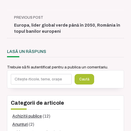
<span
PREVIOUS POST
class="nav-
Europa, lider global verde până în 2050, România în
subtitle
topul banilor europeni
screen-
reader-
text">Page</span>
LASĂ UN RĂSPUNS
Trebuie să fii
autentificat
pentru a publica un comentariu.
Caută
Caută
Categorii de articole
Achizitii publice
(12)
Anunțuri
(2)