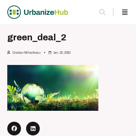
Skip
to
content
green_deal_2
Gratian Mihailescu
Ian. 20, 2020