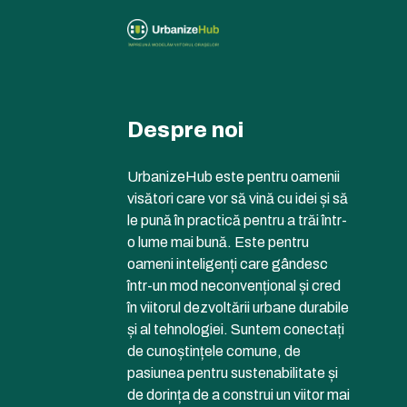
Despre noi
UrbanizeHub este pentru oamenii
visători care vor să vină cu idei și să
le pună în practică pentru a trăi într-
o lume mai bună. Este pentru
oameni inteligenți care gândesc
într-un mod neconvențional și cred
în viitorul dezvoltării urbane durabile
și al tehnologiei. Suntem conectați
de cunoștințele comune, de
pasiunea pentru sustenabilitate și
de dorința de a construi un viitor mai