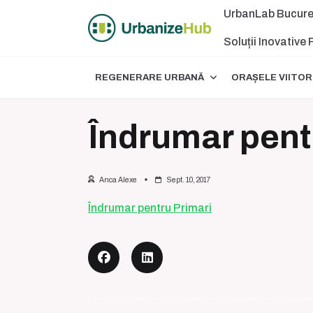
Skip
UrbanLab Bucure
to
content
Soluții Inovative
REGENERARE URBANĂ
ORAȘELE VIITOR
Îndrumar pent
Anca Alexe
Sept. 10, 2017
Îndrumar pentru Primari