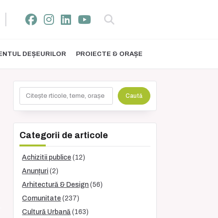
NTUL DEȘEURILOR
PROIECTE & ORAȘE
Caută
Caută
Categorii de articole
Achizitii publice
(12)
Anunțuri
(2)
Arhitectură & Design
(56)
Comunitate
(237)
Cultură Urbană
(163)