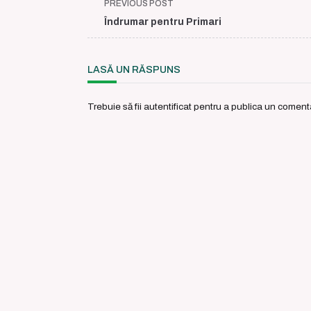
<span
PREVIOUS POST
class="nav-
Îndrumar pentru Primari
subtitle
screen-
reader-
LASĂ UN RĂSPUNS
text">Page</span>
Trebuie să fii
autentificat
pentru a publica un comenta