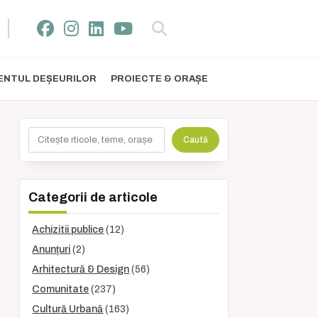
NTUL DEȘEURILOR
PROIECTE & ORAȘE
Caută
Caută
Categorii de articole
Achizitii publice
(12)
Anunțuri
(2)
Arhitectură & Design
(56)
Comunitate
(237)
Cultură Urbană
(163)