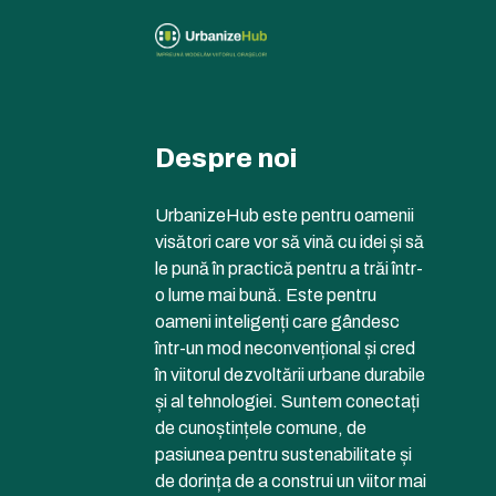
Despre noi
UrbanizeHub este pentru oamenii
visători care vor să vină cu idei și să
le pună în practică pentru a trăi într-
o lume mai bună. Este pentru
oameni inteligenți care gândesc
într-un mod neconvențional și cred
în viitorul dezvoltării urbane durabile
și al tehnologiei. Suntem conectați
de cunoștințele comune, de
pasiunea pentru sustenabilitate și
de dorința de a construi un viitor mai