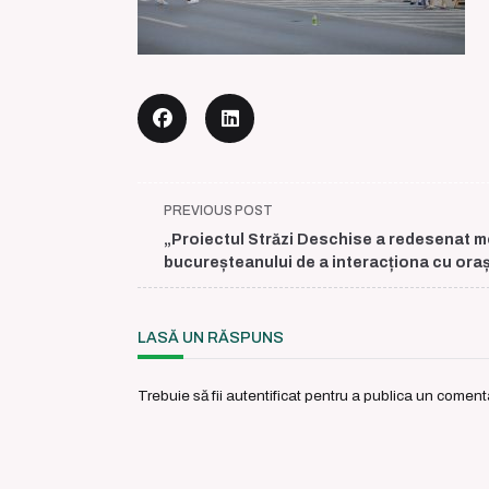
<span
PREVIOUS POST
class="nav-
„Proiectul Străzi Deschise a redesenat 
subtitle
bucureșteanului de a interacționa cu oraș
screen-
reader-
text">Page</span>
LASĂ UN RĂSPUNS
Trebuie să fii
autentificat
pentru a publica un comenta