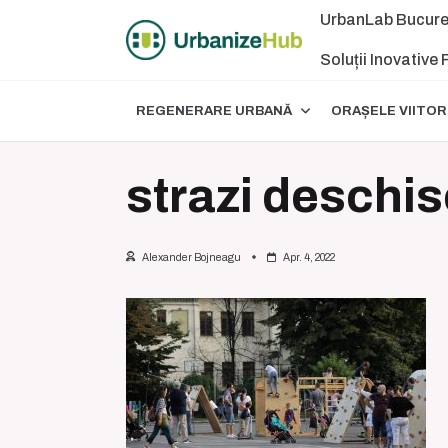
Skip
UrbanLab Bucure
to
content
Soluții Inovative
REGENERARE URBANĂ
ORAȘELE VIITOR
strazi deschis
Alexander Bojneagu
Apr. 4, 2022