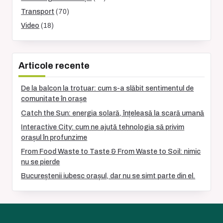
Transport
(70)
Video
(18)
Articole recente
De la balcon la trotuar: cum s-a slăbit sentimentul de
comunitate în orașe
Catch the Sun: energia solară, înțeleasă la scară umană
Interactive City: cum ne ajută tehnologia să privim
orașul în profunzime
From Food Waste to Taste & From Waste to Soil: nimic
nu se pierde
Bucureștenii iubesc orașul, dar nu se simt parte din el.