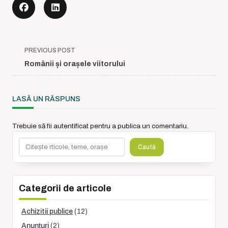
<span
PREVIOUS POST
class="nav-
Românii și orașele viitorului
subtitle
screen-
reader-
LASĂ UN RĂSPUNS
text">Page</span>
Trebuie să fii
autentificat
pentru a publica un comentariu.
Caută
Caută
Categorii de articole
Achizitii publice
(12)
Anunțuri
(2)