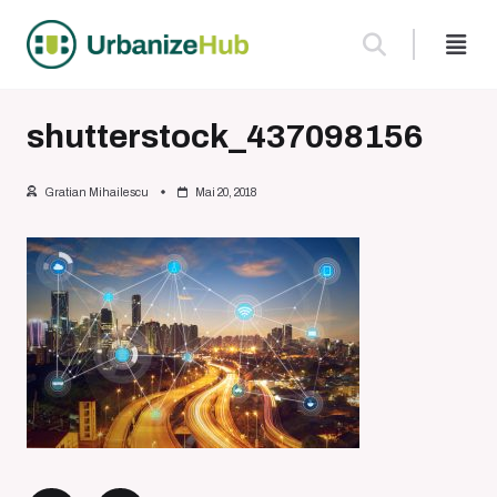
Skip
to
content
shutterstock_437098156
Gratian Mihailescu
Mai 20, 2018