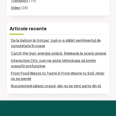
Transport
(70)
Video
(18)
Articole recente
De la balcon la trotuar: cum s-a slăbit sentimentul de
comunitate în orașe
Catch the Sun: energia solară, înțeleasă la scară umană
Interactive City: cum ne ajută tehnologia să privim
orașul în profunzime
From Food Waste to Taste & From Waste to Soil: nimic
nu se pierde
Bucureștenii iubesc orașul, dar nu se simt parte din el.