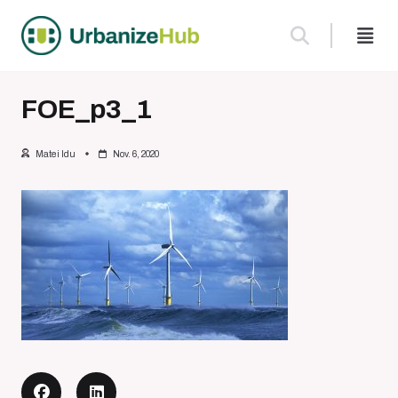
Skip
to
content
FOE_p3_1
Matei Idu
Nov. 6, 2020