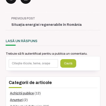
<span
PREVIOUS POST
class="nav-
Situația energiei regenerabile în România
subtitle
screen-
reader-
LASĂ UN RĂSPUNS
text">Page</span>
Trebuie să fii
autentificat
pentru a publica un comentariu.
Caută
Caută
Categorii de articole
Achizitii publice
(12)
Anunțuri
(2)