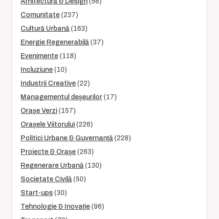
Arhitectură & Design
(56)
Comunitate
(237)
Cultură Urbană
(163)
Energie Regenerabilă
(37)
Evenimente
(118)
Incluziune
(10)
Industrii Creative
(22)
Managementul deșeurilor
(17)
Orașe Verzi
(157)
Orașele Viitorului
(226)
Politici Urbane & Guvernanță
(228)
Proiecte & Orașe
(263)
Regenerare Urbană
(130)
Societate Civilă
(50)
Start-ups
(30)
Tehnologie & Inovație
(96)