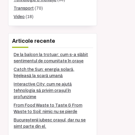
Transport
(70)
Video
(18)
Articole recente
De la balcon la trotuar: cum s-a slăbit
sentimentul de comunitate în orașe
Catch the Sun: energia solară,
înțeleasă la scară umană
Interactive City: cum ne ajută
tehnologia să privim orașul în
profunzime
From Food Waste to Taste & From
Waste to Soil: nimic nu se pierde
Bucureștenii iubesc orașul, dar nu se
simt parte din el.