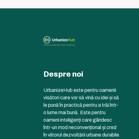
Despre noi
UrbanizeHub este pentru oamenii
visători care vor să vină cu idei și să
le pună în practică pentru a trăi într-
o lume mai bună. Este pentru
oameni inteligenți care gândesc
într-un mod neconvențional și cred
în viitorul dezvoltării urbane durabile