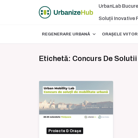
Skip
UrbanLab Bucure
to
content
Soluții Inovative
REGENERARE URBANĂ
ORAȘELE VIITOR
Etichetă:
Concurs De Solutii
Proiecte & Orașe