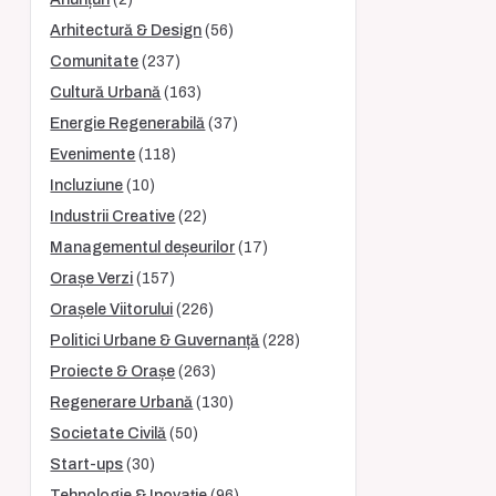
Arhitectură & Design
(56)
Comunitate
(237)
Cultură Urbană
(163)
Energie Regenerabilă
(37)
Evenimente
(118)
Incluziune
(10)
Industrii Creative
(22)
Managementul deșeurilor
(17)
Orașe Verzi
(157)
Orașele Viitorului
(226)
Politici Urbane & Guvernanță
(228)
Proiecte & Orașe
(263)
Regenerare Urbană
(130)
Societate Civilă
(50)
Start-ups
(30)
Tehnologie & Inovație
(96)