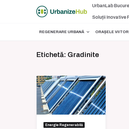
Skip
UrbanLab Bucure
to
content
Soluții Inovative
REGENERARE URBANĂ
ORAȘELE VIITOR
Etichetă:
Gradinite
Energie Regenerabilă