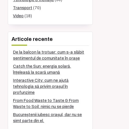
Transport
(70)
Video
(18)
Articole recente
De la balcon la trotuar: cum s-a slăbit
sentimentul de comunitate în orașe
Catch the Sun: energia solară,
înțeleasă la scară umană
Interactive City: cum ne ajută
tehnologia să privim orașul în
profunzime
From Food Waste to Taste & From
Waste to Soil: nimic nu se pierde
Bucureștenii iubesc orașul, dar nu se
simt parte din el.