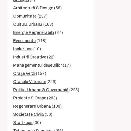
Arhitectură & Design
(56)
Comunitate
(237)
Cultură Urbană
(163)
Energie Regenerabilă
(37)
Evenimente
(118)
Incluziune
(10)
Industrii Creative
(22)
Managementul deșeurilor
(17)
Orașe Verzi
(157)
Orașele Viitorului
(226)
Politici Urbane & Guvernanță
(228)
Proiecte & Orașe
(263)
Regenerare Urbană
(130)
Societate Civilă
(50)
Start-ups
(30)
Tehnologie & Inovație
(96)