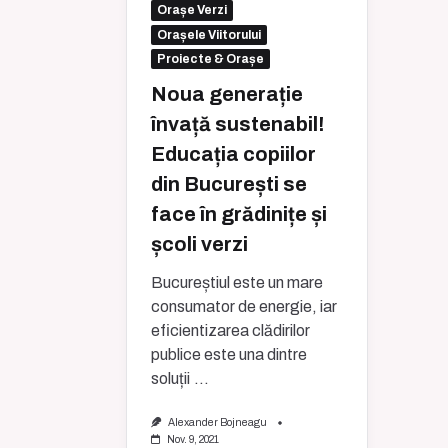
Orașe Verzi
Orașele Viitorului
Proiecte & Orașe
Noua generație
învață sustenabil!
Educația copiilor
din București se
face în grădinițe și
școli verzi
Bucureștiul este un mare
consumator de energie, iar
eficientizarea clădirilor
publice este una dintre
soluții
...
Alexander Bojneagu
Nov. 9, 2021