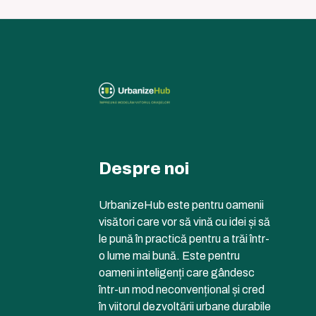
Despre noi
UrbanizeHub este pentru oamenii
visători care vor să vină cu idei și să
le pună în practică pentru a trăi într-
o lume mai bună. Este pentru
oameni inteligenți care gândesc
într-un mod neconvențional și cred
în viitorul dezvoltării urbane durabile