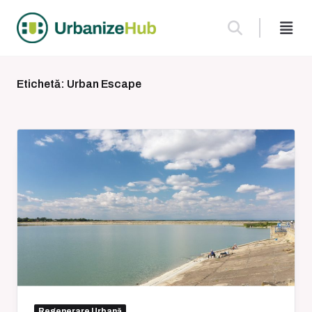
Skip
to
content
Etichetă:
Urban Escape
Regenerare Urbană