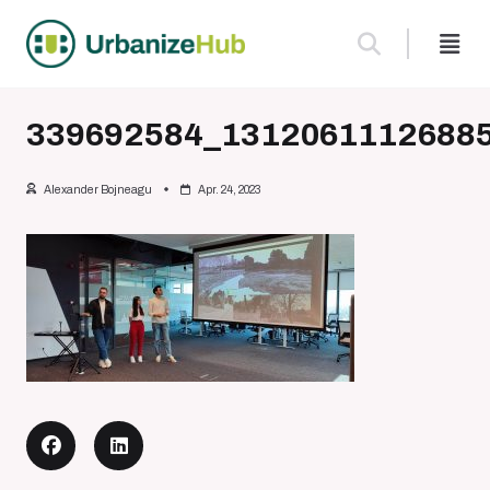
Skip
to
content
339692584_1312061112688
Alexander Bojneagu
Apr. 24, 2023