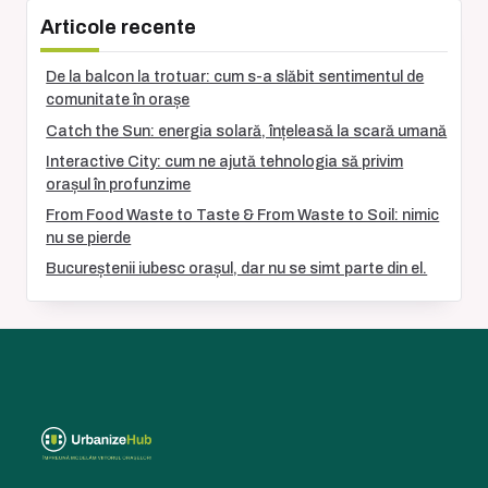
Articole recente
De la balcon la trotuar: cum s-a slăbit sentimentul de
comunitate în orașe
Catch the Sun: energia solară, înțeleasă la scară umană
Interactive City: cum ne ajută tehnologia să privim
orașul în profunzime
From Food Waste to Taste & From Waste to Soil: nimic
nu se pierde
Bucureștenii iubesc orașul, dar nu se simt parte din el.