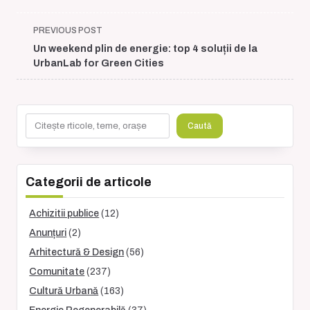
<span
PREVIOUS POST
class="nav-
Un weekend plin de energie: top 4 soluții de la
subtitle
UrbanLab for Green Cities
screen-
reader-
text">Page</span>
Caută
Caută
Categorii de articole
Achizitii publice
(12)
Anunțuri
(2)
Arhitectură & Design
(56)
Comunitate
(237)
Cultură Urbană
(163)