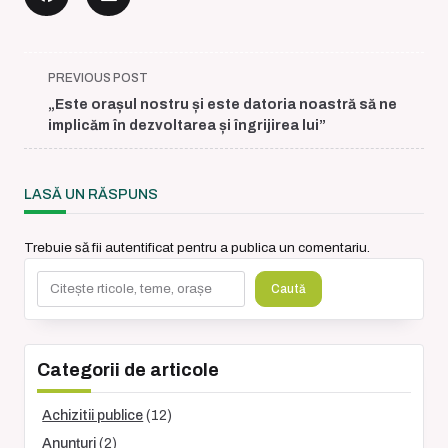
<span
PREVIOUS POST
class="nav-
„Este orașul nostru și este datoria noastră să ne
subtitle
implicăm în dezvoltarea și îngrijirea lui”
screen-
reader-
text">Page</span>
LASĂ UN RĂSPUNS
Trebuie să fii
autentificat
pentru a publica un comentariu.
Caută
Caută
Categorii de articole
Achizitii publice
(12)
Anunțuri
(2)