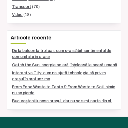
Transport
(70)
Video
(18)
Articole recente
De la balcon la trotuar: cum s-a slăbit sentimentul de
comunitate în orașe
Catch the Sun: energia solară, înțeleasă la scară umană
Interactive City: cum ne ajută tehnologia să privim
orașul în profunzime
From Food Waste to Taste & From Waste to Soil: nimic
nu se pierde
Bucureștenii iubesc orașul, dar nu se simt parte din el.