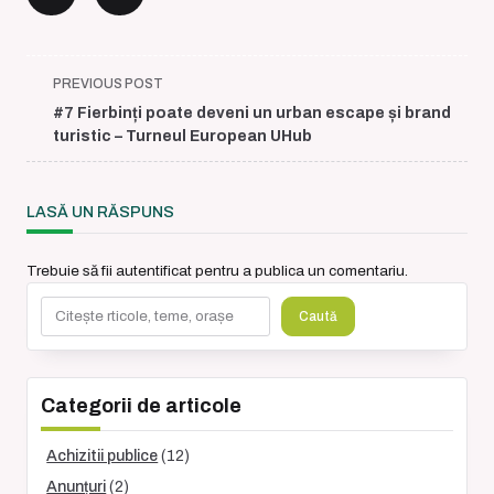
<span
PREVIOUS POST
class="nav-
#7 Fierbinți poate deveni un urban escape și brand
subtitle
turistic – Turneul European UHub
screen-
reader-
text">Page</span>
LASĂ UN RĂSPUNS
Trebuie să fii
autentificat
pentru a publica un comentariu.
Caută
Caută
Categorii de articole
Achizitii publice
(12)
Anunțuri
(2)