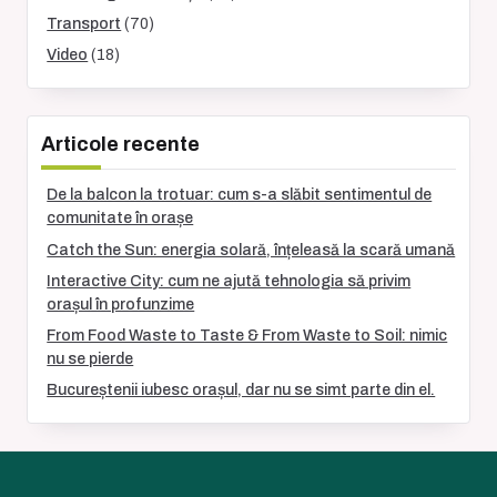
Transport
(70)
Video
(18)
Articole recente
De la balcon la trotuar: cum s-a slăbit sentimentul de
comunitate în orașe
Catch the Sun: energia solară, înțeleasă la scară umană
Interactive City: cum ne ajută tehnologia să privim
orașul în profunzime
From Food Waste to Taste & From Waste to Soil: nimic
nu se pierde
Bucureștenii iubesc orașul, dar nu se simt parte din el.