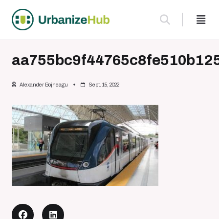
Skip
to
content
aa755bc9f44765c8fe510b12
Alexander Bojneagu
Sept. 15, 2022