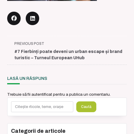
<span
PREVIOUS POST
class="nav-
#7 Fierbinți poate deveni un urban escape și brand
subtitle
turistic – Turneul European UHub
screen-
reader-
text">Page</span>
LASĂ UN RĂSPUNS
Trebuie să fii
autentificat
pentru a publica un comentariu.
Caută
Caută
Categorii de articole