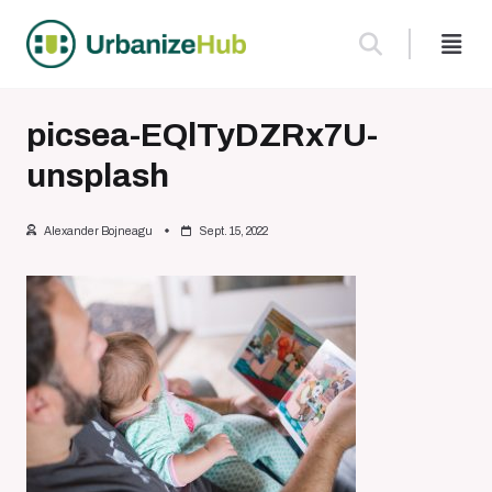
Skip
to
content
picsea-EQlTyDZRx7U-
unsplash
Alexander Bojneagu
Sept. 15, 2022