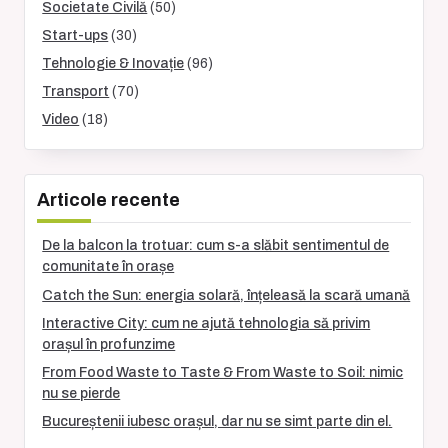
Societate Civilă
(50)
Start-ups
(30)
Tehnologie & Inovație
(96)
Transport
(70)
Video
(18)
Articole recente
De la balcon la trotuar: cum s-a slăbit sentimentul de
comunitate în orașe
Catch the Sun: energia solară, înțeleasă la scară umană
Interactive City: cum ne ajută tehnologia să privim
orașul în profunzime
From Food Waste to Taste & From Waste to Soil: nimic
nu se pierde
Bucureștenii iubesc orașul, dar nu se simt parte din el.