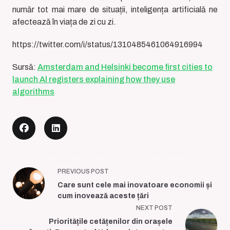
număr tot mai mare de situații, inteligența artificială ne
afectează în viața de zi cu zi.
https://twitter.com/i/status/1310485461064916994
Sursă:
Amsterdam and Helsinki become first cities to
launch Al registers explaining how they use
algorithms
<span
PREVIOUS POST
class="nav-
Care sunt cele mai inovatoare economii și
subtitle
cum inovează aceste țări
screen-
NEXT POST
reader-
Prioritățile cetățenilor din orașele