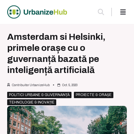
Skip
to
content
Amsterdam si Helsinki,
primele orașe cu o
guvernanță bazată pe
inteligență artificială
Contribuitor UrbanizeHub
Oct. 5, 2020
POLITICI URBANE & GUVERNANȚĂ
PROIECTE & ORAȘE
TEHNOLOGIE & INOVAȚIE