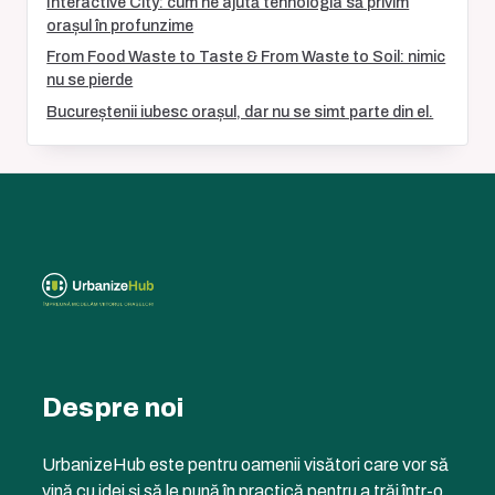
Interactive City: cum ne ajută tehnologia să privim
orașul în profunzime
From Food Waste to Taste & From Waste to Soil: nimic
nu se pierde
Bucureștenii iubesc orașul, dar nu se simt parte din el.
Despre noi
UrbanizeHub este pentru oamenii visători care vor să
vină cu idei și să le pună în practică pentru a trăi într-o