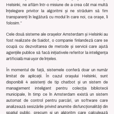
Helsinki, ne aflăm într-o misiune de a crea cât mai multă
înțelegere privitor la algoritmi și ne străduim să fim
transparenți în legătură cu modul în care noi, ca orașe, îi
folosim.”
Cele două sisteme ale orașelor Amsterdam și Helsinki au
fost realizate de Saidot, o companie finlandeză care se
ocupă cu dezvoltarea de metode și servicii care ajută
agențiile publice să facă inițiativele referitor la inteligența
artificială mai ușor de înțeles.
În momentul de față, sistemele conferă doar un număr
limitat de aplicații. În cazul orașului Helsinki, sunt
disponibili 4 asistenți de tip chatbot și un sistem de
management inteligent pentru colecția bibliotecii
municipale, în timp ce în Amsterdam există un sistem
automat de control pentru parcări, un software care
analizează sesizările privind anumite disfuncționalități din
spațiul public, precum și un algoritm care calculează