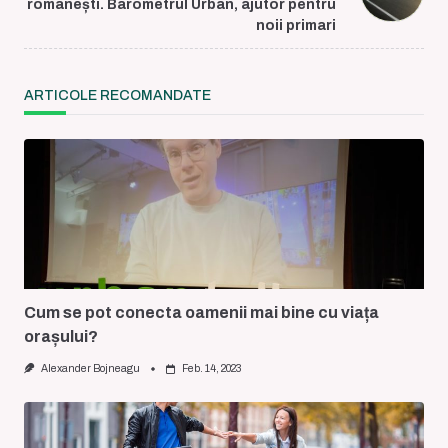
text">Page</span>
românești. Barometrul Urban, ajutor pentru
noii primari
ARTICOLE RECOMANDATE
Cum se pot conecta oamenii mai bine cu viața
orașului?
Alexander Bojneagu
Feb. 14, 2023