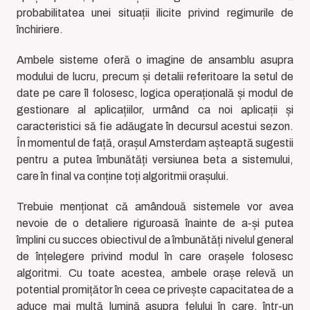
probabilitatea unei situații ilicite privind regimurile de
închiriere.
Ambele sisteme oferă o imagine de ansamblu asupra
modului de lucru, precum și detalii referitoare la setul de
date pe care îl folosesc, logica operațională și modul de
gestionare al aplicațiilor, urmând ca noi aplicații și
caracteristici să fie adăugate în decursul acestui sezon.
În momentul de față, orașul Amsterdam așteaptă sugestii
pentru a putea îmbunătăți versiunea beta a sistemului,
care în final va conține toți algoritmii orașului.
Trebuie menționat că amândouă sistemele vor avea
nevoie de o detaliere riguroasă înainte de a-și putea
împlini cu succes obiectivul de a îmbunătăți nivelul general
de înțelegere privind modul în care orașele folosesc
algoritmi. Cu toate acestea, ambele orașe relevă un
potential promițător în ceea ce privește capacitatea de a
aduce mai multă lumină asupra felului în care, într-un