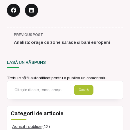
<span
PREVIOUS POST
class="nav-
Analiză: orașe cu zone sărace și bani europeni
subtitle
screen-
reader-
LASĂ UN RĂSPUNS
text">Page</span>
Trebuie să fii
autentificat
pentru a publica un comentariu.
Caută
Caută
Categorii de articole
Achizitii publice
(12)