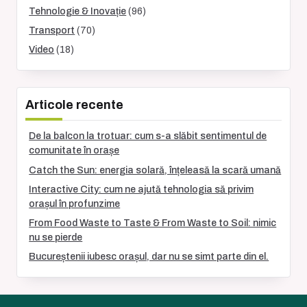
Tehnologie & Inovație
(96)
Transport
(70)
Video
(18)
Articole recente
De la balcon la trotuar: cum s-a slăbit sentimentul de
comunitate în orașe
Catch the Sun: energia solară, înțeleasă la scară umană
Interactive City: cum ne ajută tehnologia să privim
orașul în profunzime
From Food Waste to Taste & From Waste to Soil: nimic
nu se pierde
Bucureștenii iubesc orașul, dar nu se simt parte din el.