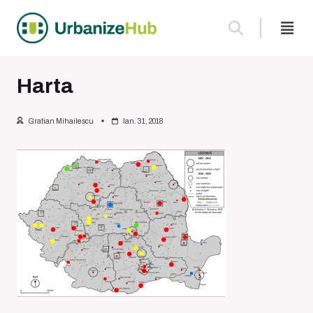
Skip
to
content
Harta
Gratian Mihailescu
Ian. 31, 2018