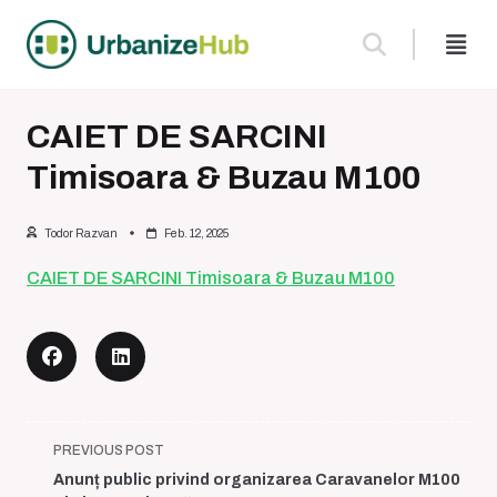
Skip
to
content
CAIET DE SARCINI
Timisoara & Buzau M100
Todor Razvan
Feb. 12, 2025
CAIET DE SARCINI Timisoara & Buzau M100
<span
PREVIOUS POST
class="nav-
Anunț public privind organizarea Caravanelor M100