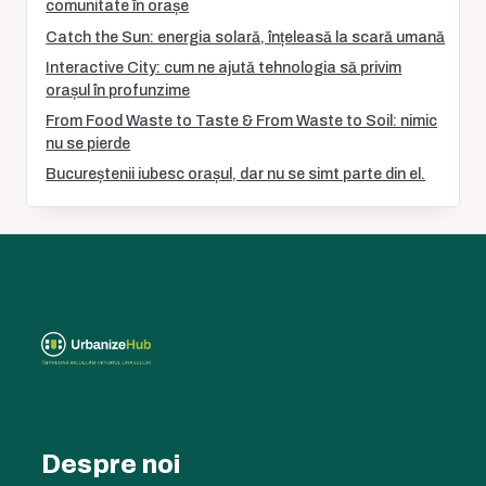
comunitate în orașe
Catch the Sun: energia solară, înțeleasă la scară umană
Interactive City: cum ne ajută tehnologia să privim
orașul în profunzime
From Food Waste to Taste & From Waste to Soil: nimic
nu se pierde
Bucureștenii iubesc orașul, dar nu se simt parte din el.
Despre noi