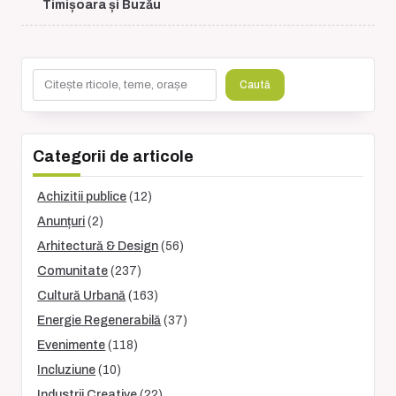
subtitle
Timișoara și Buzău
screen-
reader-
text">Page</span>
Caută
Caută
Categorii de articole
Achizitii publice
(12)
Anunțuri
(2)
Arhitectură & Design
(56)
Comunitate
(237)
Cultură Urbană
(163)
Energie Regenerabilă
(37)
Evenimente
(118)
Incluziune
(10)
Industrii Creative
(22)