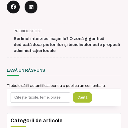
<span
PREVIOUS POST
class="nav-
Berlinul interzice mașinile? O zonă gigantică
subtitle
dedicată doar pietonilor și bicicliștilor este propusă
screen-
administrației locale
reader-
text">Page</span>
LASĂ UN RĂSPUNS
Trebuie să fii
autentificat
pentru a publica un comentariu.
Caută
Caută
Categorii de articole