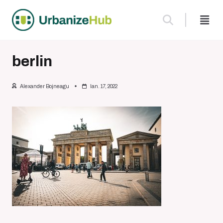
Skip
to
content
berlin
Alexander Bojneagu
Ian. 17, 2022