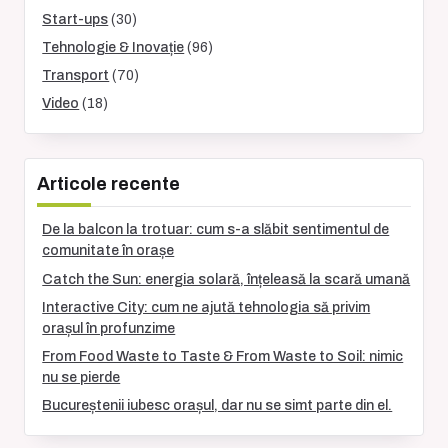
Start-ups
(30)
Tehnologie & Inovație
(96)
Transport
(70)
Video
(18)
Articole recente
De la balcon la trotuar: cum s-a slăbit sentimentul de
comunitate în orașe
Catch the Sun: energia solară, înțeleasă la scară umană
Interactive City: cum ne ajută tehnologia să privim
orașul în profunzime
From Food Waste to Taste & From Waste to Soil: nimic
nu se pierde
Bucureștenii iubesc orașul, dar nu se simt parte din el.