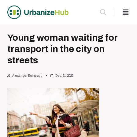
Skip
to
content
Young woman waiting for
transport in the city on
streets
Alexander Bojneagu
Dec. 21, 2022