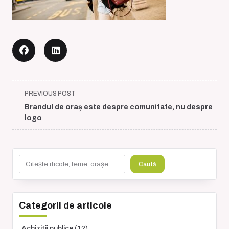
<span
PREVIOUS POST
class="nav-
Brandul de oraș este despre comunitate, nu despre
subtitle
logo
screen-
reader-
text">Page</span>
Caută
Caută
Categorii de articole
Achizitii publice
(12)