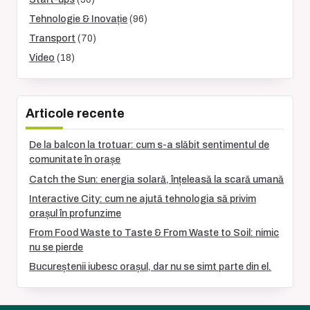
Tehnologie & Inovație
(96)
Transport
(70)
Video
(18)
Articole recente
De la balcon la trotuar: cum s-a slăbit sentimentul de
comunitate în orașe
Catch the Sun: energia solară, înțeleasă la scară umană
Interactive City: cum ne ajută tehnologia să privim
orașul în profunzime
From Food Waste to Taste & From Waste to Soil: nimic
nu se pierde
Bucureștenii iubesc orașul, dar nu se simt parte din el.