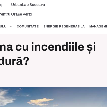
ști
UrbanLab Suceava
 Pentru Orașe Verzi
ULUI
COMUNITATE
ENERGIE REGENERABILĂ
MANAGEME
a cu incendiile și
ldură?