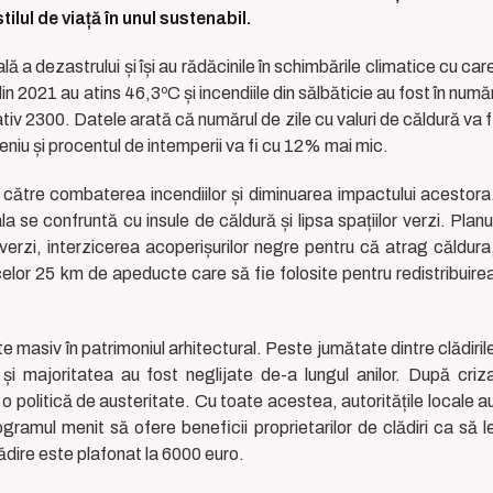
lul de viață în unul sustenabil.
ă a dezastrului și își au rădăcinile în schimbările climatice cu car
n 2021 au atins 46,3ºC și incendiile din sălbăticie au fost în numă
tiv 2300. Datele arată că numărul de zile cu valuri de căldură va f
eniu și procentul de intemperii va fi cu 12% mai mic.
 către combaterea incendiilor și diminuarea impactului acestora
a se confruntă cu insule de căldură și lipsa spațiilor verzi. Planu
 verzi, interzicerea acoperișurilor negre pentru că atrag căldura
celor 25 km de apeducte care să fie folosite pentru redistribuire
e masiv în patrimoniul arhitectural. Peste jumătate dintre clădiril
și majoritatea au fost neglijate de-a lungul anilor. După criz
politică de austeritate. Cu toate acestea, autoritățile locale a
ramul menit să ofere beneficii proprietarilor de clădiri ca să l
lădire este plafonat la 6000 euro.