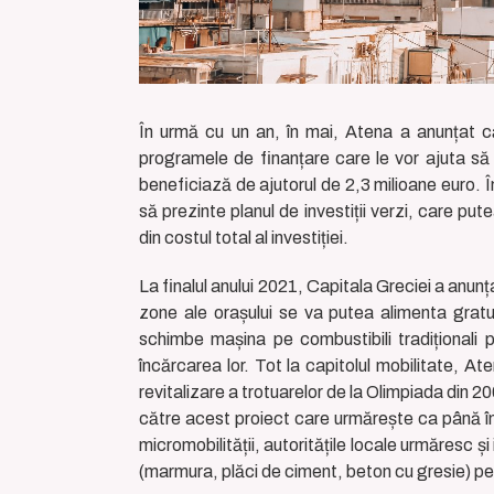
În urmă cu un an, în mai, Atena a anunțat că 
programele de finanțare care le vor ajuta să f
beneficiază de ajutorul de 2,3 milioane euro. 
să prezinte planul de investiții verzi, care p
din costul total al investiției.
La finalul anului 2021, Capitala Greciei a anunț
zone ale orașului se va putea alimenta gratui
schimbe mașina pe combustibili tradiționali p
încărcarea lor. Tot la capitolul mobilitate, A
revitalizare a trotuarelor de la Olimpiada din 
către acest proiect care urmărește ca până î
micromobilității, autoritățile locale urmăresc ș
(marmura, plăci de ciment, beton cu gresie) pen