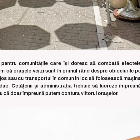
pentru comunitățile care își doresc să combată efectel
em că orașele verzi sunt în primul rând despre obiceiurile p
 jos sau cu transportul în comun în loc să folosească mașin
duc. Cetățenii și administrația trebuie să lucreze împreun
tru că doar împreună putem contura viitorul orașelor.