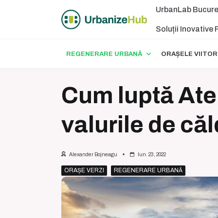
Skip
UrbanLab Bucure
to
content
Soluții Inovative
REGENERARE URBANĂ
ORAȘELE VIITOR
Cum luptă Aten
valurile de că
Alexander Bojneagu
Iun. 23, 2022
ORAȘE VERZI
REGENERARE URBANĂ