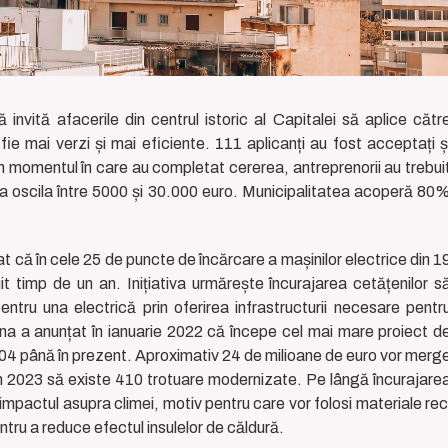
invită afacerile din centrul istoric al Capitalei să aplice cătr
ie mai verzi și mai eficiente. 111 aplicanți au fost acceptați ș
În momentul în care au completat cererea, antreprenorii au trebui
utea oscila între 5000 și 30.000 euro. Municipalitatea acoperă 80
at că în cele 25 de puncte de încărcare a mașinilor electrice din 1
t timp de un an. Inițiativa urmărește încurajarea cetățenilor s
entru una electrică prin oferirea infrastructurii necesare pentr
tena a anunțat în ianuarie 2022 că începe cel mai mare proiect d
2004 până în prezent. Aproximativ 24 de milioane de euro vor merg
n 2023 să existe 410 trotuare modernizate. Pe lângă încurajare
i impactul asupra climei, motiv pentru care vor folosi materiale rec
tru a reduce efectul insulelor de căldură.