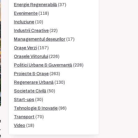
Energie Regenerabilă
(37)
Evenimente
(118)
Incluziune
(10)
Industrii Creative
(22)
Managementul deșeurilor
(17)
Orașe Verzi
(157)
Orașele Viitorului
(226)
Politici Urbane & Guvernanță
(228)
Proiecte & Orașe
(263)
Regenerare Urbană
(130)
Societate Civilă
(50)
Start-ups
(30)
Tehnologie & Inovație
(96)
Transport
(70)
e
Video
(18)
.
e