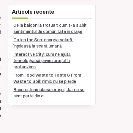
Articole recente
e
r
De la balcon la trotuar: cum s-a slăbit
sentimentul de comunitate în orașe
i
Catch the Sun: energia solară,
înțeleasă la scară umană
.
Interactive City: cum ne ajută
l
tehnologia să privim orașul în
,
profunzime
a
From Food Waste to Taste & From
Waste to Soil: nimic nu se pierde
Bucureștenii iubesc orașul, dar nu se
e
simt parte din el.
a
u
e