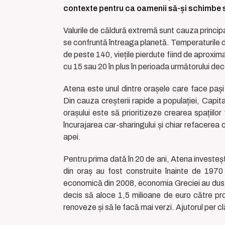
contexte pentru ca oamenii să-și schimbe sti
Valurile de căldură extremă sunt cauza principal
se confruntă întreaga planetă. Temperaturile di
de peste 140, viețile pierdute fiind de aproxima
cu 15 sau 20 în plus în perioada următorului dec
Atena este unul dintre orașele care face pași
Din cauza creșterii rapide a populației, Capital
orașului este să prioritizeze crearea spațiilor
încurajarea car-sharingului și chiar refacerea 
apei.
Pentru prima dată în 20 de ani, Atena investeșt
din oraș au fost construite înainte de 1970 
economică din 2008, economia Greciei au dus o 
decis să aloce 1,5 milioane de euro către prog
renoveze și să le facă mai verzi. Ajutorul per c