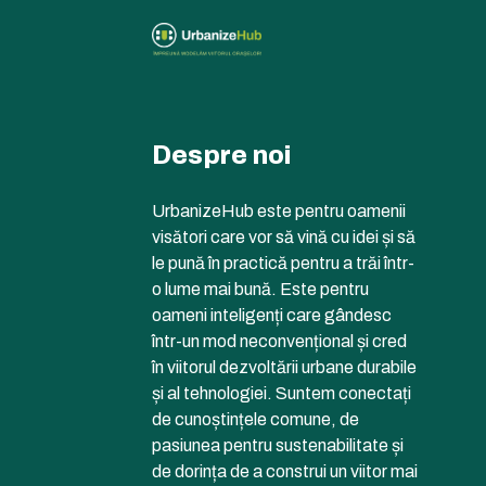
Despre noi
UrbanizeHub este pentru oamenii
visători care vor să vină cu idei și să
le pună în practică pentru a trăi într-
o lume mai bună. Este pentru
oameni inteligenți care gândesc
într-un mod neconvențional și cred
în viitorul dezvoltării urbane durabile
și al tehnologiei. Suntem conectați
de cunoștințele comune, de
pasiunea pentru sustenabilitate și
de dorința de a construi un viitor mai