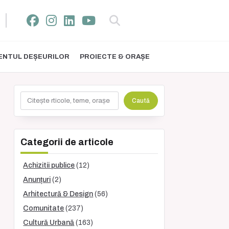
NTUL DEȘEURILOR
PROIECTE & ORAȘE
Caută
Caută
Categorii de articole
Achizitii publice
(12)
Anunțuri
(2)
Arhitectură & Design
(56)
Comunitate
(237)
Cultură Urbană
(163)