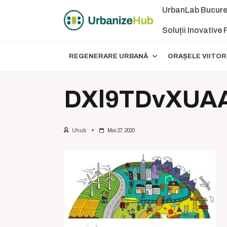
Skip
UrbanLab Bucure
to
content
Soluții Inovative
REGENERARE URBANĂ
ORAȘELE VIITOR
DXl9TDvXUA
Uhub
Mai 27, 2020