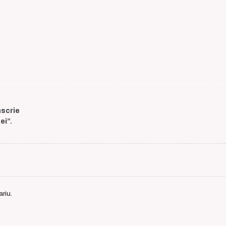
nscrie
ei”.
riu.