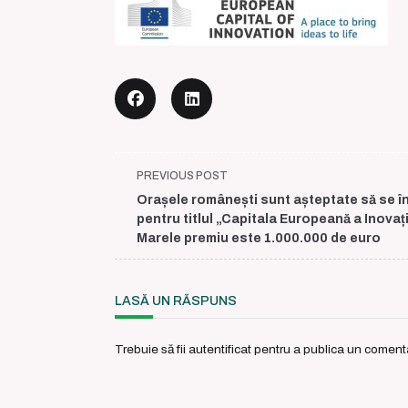
<span
PREVIOUS POST
class="nav-
Orașele românești sunt așteptate să se î
subtitle
pentru titlul „Capitala Europeană a Inovați
screen-
Marele premiu este 1.000.000 de euro
reader-
text">Page</span>
LASĂ UN RĂSPUNS
Trebuie să fii
autentificat
pentru a publica un comenta