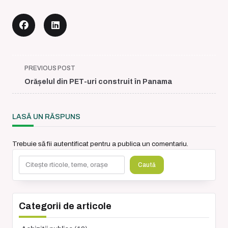
<span
PREVIOUS POST
class="nav-
Orășelul din PET-uri construit în Panama
subtitle
screen-
reader-
LASĂ UN RĂSPUNS
text">Page</span>
Trebuie să fii
autentificat
pentru a publica un comentariu.
Caută
Caută
Categorii de articole