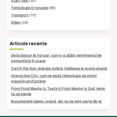
Start-ups
(30)
Tehnologie & Inovație
(96)
Transport
(70)
Video
(18)
Articole recente
De la balcon la trotuar: cum s-a slăbit sentimentul de
comunitate în orașe
Catch the Sun: energia solară, înțeleasă la scară umană
Interactive City: cum ne ajută tehnologia să privim
orașul în profunzime
From Food Waste to Taste & From Waste to Soil: nimic
nu se pierde
Bucureștenii iubesc orașul, dar nu se simt parte din el.