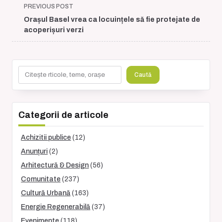
<span
PREVIOUS POST
class="nav-
Orașul Basel vrea ca locuințele să fie protejate de
subtitle
acoperișuri verzi
screen-
reader-
text">Page</span>
Caută
Caută
Categorii de articole
Achizitii publice
(12)
Anunțuri
(2)
Arhitectură & Design
(56)
Comunitate
(237)
Cultură Urbană
(163)
Energie Regenerabilă
(37)
Evenimente
(118)