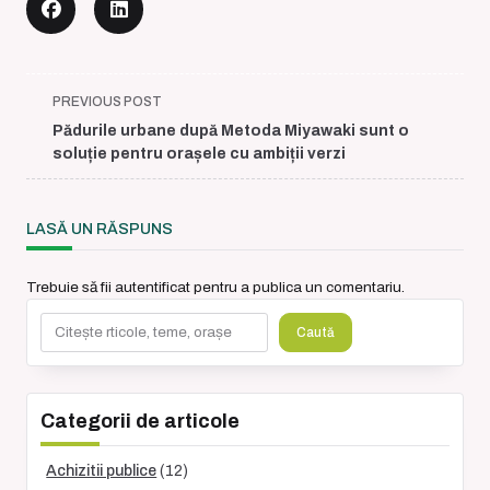
<span
PREVIOUS POST
class="nav-
Pădurile urbane după Metoda Miyawaki sunt o
subtitle
soluție pentru orașele cu ambiții verzi
screen-
reader-
text">Page</span>
LASĂ UN RĂSPUNS
Trebuie să fii
autentificat
pentru a publica un comentariu.
Caută
Caută
Categorii de articole
Achizitii publice
(12)