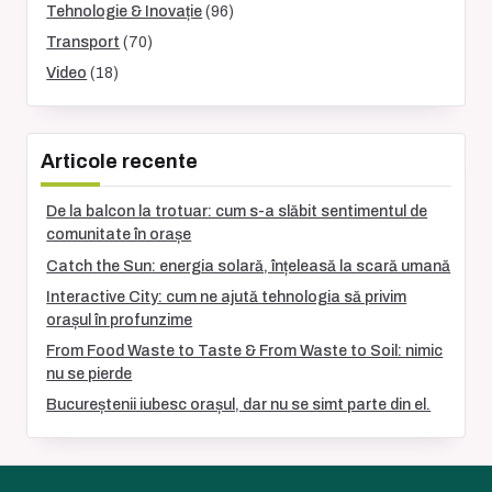
Tehnologie & Inovație
(96)
Transport
(70)
Video
(18)
Articole recente
De la balcon la trotuar: cum s-a slăbit sentimentul de
comunitate în orașe
Catch the Sun: energia solară, înțeleasă la scară umană
Interactive City: cum ne ajută tehnologia să privim
orașul în profunzime
From Food Waste to Taste & From Waste to Soil: nimic
nu se pierde
Bucureștenii iubesc orașul, dar nu se simt parte din el.