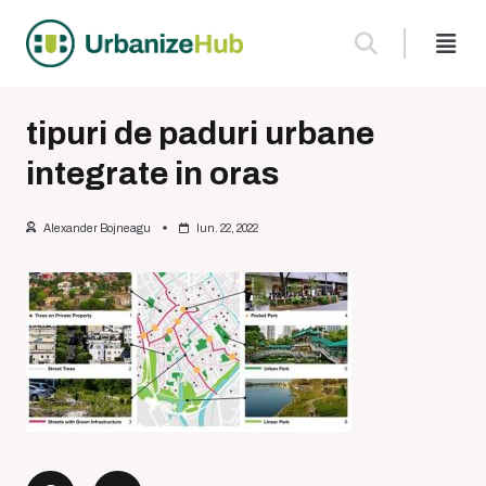
Skip
to
content
tipuri de paduri urbane
integrate in oras
Alexander Bojneagu
Iun. 22, 2022