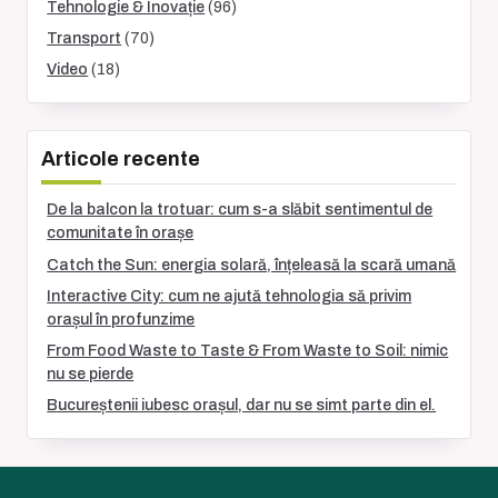
Tehnologie & Inovație
(96)
Transport
(70)
Video
(18)
Articole recente
De la balcon la trotuar: cum s-a slăbit sentimentul de
comunitate în orașe
Catch the Sun: energia solară, înțeleasă la scară umană
Interactive City: cum ne ajută tehnologia să privim
orașul în profunzime
From Food Waste to Taste & From Waste to Soil: nimic
nu se pierde
Bucureștenii iubesc orașul, dar nu se simt parte din el.