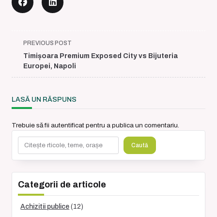
<span
PREVIOUS POST
class="nav-
Timișoara Premium Exposed City vs Bijuteria
subtitle
Europei, Napoli
screen-
reader-
text">Page</span>
LASĂ UN RĂSPUNS
Trebuie să fii
autentificat
pentru a publica un comentariu.
Caută
Caută
Categorii de articole
Achizitii publice
(12)