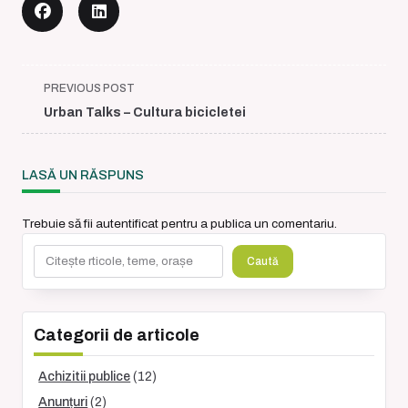
<span
PREVIOUS POST
class="nav-
Urban Talks – Cultura bicicletei
subtitle
screen-
reader-
LASĂ UN RĂSPUNS
text">Page</span>
Trebuie să fii
autentificat
pentru a publica un comentariu.
Caută
Caută
Categorii de articole
Achizitii publice
(12)
Anunțuri
(2)