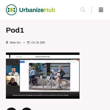
Skip
to
content
Pod1
Matei Idu
Oct. 25, 2020