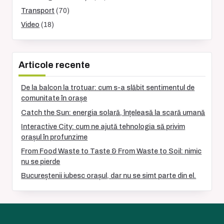
Transport
(70)
Video
(18)
Articole recente
De la balcon la trotuar: cum s-a slăbit sentimentul de
comunitate în orașe
Catch the Sun: energia solară, înțeleasă la scară umană
Interactive City: cum ne ajută tehnologia să privim
orașul în profunzime
From Food Waste to Taste & From Waste to Soil: nimic
nu se pierde
Bucureștenii iubesc orașul, dar nu se simt parte din el.