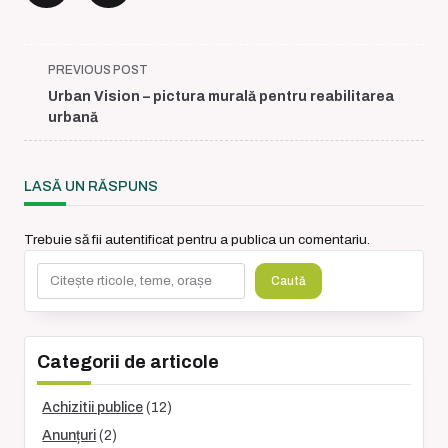
<span
PREVIOUS POST
class="nav-
Urban Vision – pictura murală pentru reabilitarea
subtitle
urbană
screen-
reader-
text">Page</span>
LASĂ UN RĂSPUNS
Trebuie să fii
autentificat
pentru a publica un comentariu.
Caută
Caută
Categorii de articole
Achizitii publice
(12)
Anunțuri
(2)