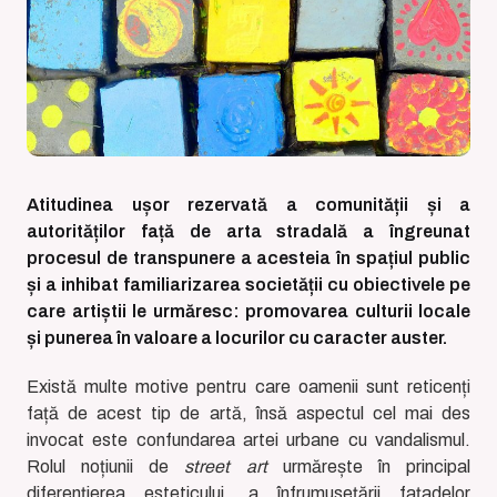
Atitudinea ușor rezervată a comunității și a
autorităților față de arta stradală a îngreunat
procesul de transpunere a acesteia în spațiul public
și a inhibat familiarizarea societății cu obiectivele pe
care artiștii le urmăresc: promovarea culturii locale
și punerea în valoare a locurilor cu caracter auster.
Există multe motive pentru care oamenii sunt reticenți
față de acest tip de artă, însă aspectul cel mai des
invocat este confundarea artei urbane cu vandalismul.
Rolul noțiunii de
street art
urmărește în principal
diferențierea esteticului, a înfrumusețării fațadelor