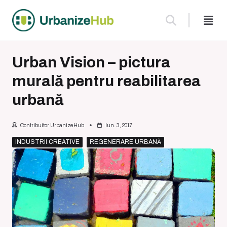
Skip
to
content
Urban Vision – pictura
murală pentru reabilitarea
urbană
Contribuitor UrbanizeHub
Iun. 3, 2017
INDUSTRII CREATIVE
REGENERARE URBANĂ