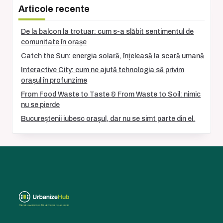
Articole recente
De la balcon la trotuar: cum s-a slăbit sentimentul de
comunitate în orașe
Catch the Sun: energia solară, înțeleasă la scară umană
Interactive City: cum ne ajută tehnologia să privim
orașul în profunzime
From Food Waste to Taste & From Waste to Soil: nimic
nu se pierde
Bucureștenii iubesc orașul, dar nu se simt parte din el.