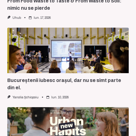
From Food Waste to Taste & From Waste to Soil:
nimic nu se pierde
Uhub
Iun. 17, 2026
Bucureștenii iubesc orașul, dar nu se simt parte
din el.
Yanolia Șchiopoiu
Iun. 10, 2026