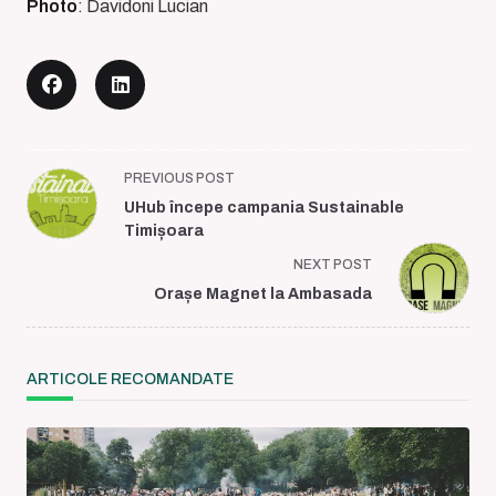
Photo
: Davidoni Lucian
<span
PREVIOUS POST
class="nav-
UHub începe campania Sustainable
subtitle
Timișoara
screen-
NEXT POST
reader-
Orașe Magnet la Ambasada
text">Page</span>
ARTICOLE RECOMANDATE