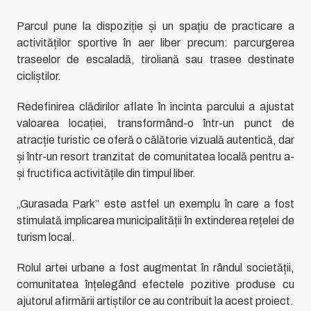
Parcul pune la dispoziție și un spațiu de practicare a
activităților sportive în aer liber precum: parcurgerea
traseelor de escaladă, tiroliană sau trasee destinate
cicliștilor.
Redefinirea clădirilor aflate în incinta parcului a ajustat
valoarea locației, transformând-o într-un punct de
atracție turistic ce oferă o călătorie vizuală autentică, dar
și într-un resort tranzitat de comunitatea locală pentru a-
și fructifica activitățile din timpul liber.
„Gurasada Park” este astfel un exemplu în care a fost
stimulată implicarea municipalității în extinderea rețelei de
turism local.
Rolul artei urbane a fost augmentat în rândul societății,
comunitatea înțelegând efectele pozitive produse cu
ajutorul afirmării artiștilor ce au contribuit la acest proiect.