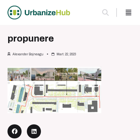
Skip
to
content
propunere
Alexander Bojneagu
Mart. 22, 2023