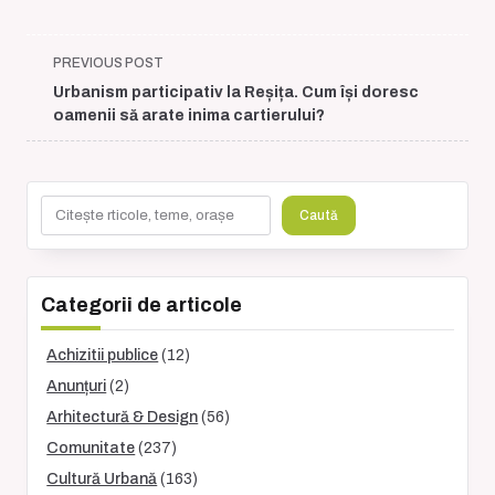
<span
PREVIOUS POST
class="nav-
Urbanism participativ la Reșița. Cum își doresc
subtitle
oamenii să arate inima cartierului?
screen-
reader-
text">Page</span>
Caută
Caută
Categorii de articole
Achizitii publice
(12)
Anunțuri
(2)
Arhitectură & Design
(56)
Comunitate
(237)
Cultură Urbană
(163)