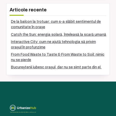
Articole recente
De la balcon la trotuar: cum s-a slăbit sentimentul de
comunitate în orașe
Catch the Sun: energia solară, înțeleasă la scară umană
Interactive City: cum ne ajută tehnologia să privim
orașul în profunzime
From Food Waste to Taste & From Waste to Soil: nimic
nu se pierde
Bucureștenii iubesc orașul, dar nu se simt parte din el.