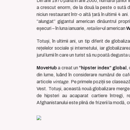
Din anii 1970 până în anii 2000, numărul țărilo
a crescut enorm, de la două la peste o sută 
niciun restaurant într-o altă țară în ultimii 4 a
“alungat” gigantul american dinăuntrul propr
eșecuri – în luna ianuarie,
retailer-
ul american
W
Totuși, în ultimii ani, un tip diferit de globa
rețelelor sociale și internetului, iar globaliza
jurul lumii în care un turist să nu poată degusta
MoveHub
a creat un
“hipster index” global
,
din lume, luând în considerare numărul de ca
articole
vintage
. Pe primele poziții se clasea
Vest. Totuși, această nouă globalizare merge
de hipsteri au acaparat cartiere întregi,
Afghanistanului este plină de frizerii la modă,