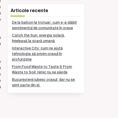
s
s
Articole recente
u
e
De la balcon la trotuar: cum s-a slăbit
sentimentul de comunitate în orașe
Catch the Sun: energia solară,
ă
înțeleasă la scară umană
n
Interactive City: cum ne ajută
tehnologia să privim orașul în
profunzime
e
From Food Waste to Taste & From
u
Waste to Soil: nimic nu se pierde
e
Bucureștenii iubesc orașul, dar nu se
e
simt parte din el.
a