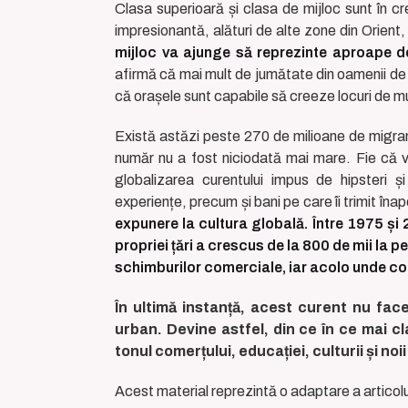
Clasa superioară și clasa de mijloc sunt în 
impresionantă, alături de alte zone din Orient,
mijloc va ajunge să reprezinte aproape do
afirmă că mai mult de jumătate din oamenii de 
că orașele sunt capabile să creeze locuri de mu
Există astăzi peste 270 de milioane de migranț
număr nu a fost niciodată mai mare. Fie că vo
globalizarea curentului impus de hipsteri și
experiențe, precum și bani pe care îi trimit înap
expunere la cultura globală. Între 1975 și
propriei țări a crescus de la 800 de mii la 
schimburilor comerciale, iar acolo unde com
În ultimă instanță, acest curent nu face 
urban. Devine astfel, din ce în ce mai cla
tonul comerțului, educației, culturii și noii
Acest material reprezintă o adaptare a artico