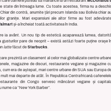
r în care oamenii puteau să mânânce la un restaurant
McDonalds’
de state din întreaga lume. Cu toate acestea, firma nu a deschi
ni. Chiar din contră, anumite țări precum Islanda sau Bolivia chiar a
iilor granițe. Mari expansiuni ale altor firme au fost adevărat
almart
și-a încheiat toată activitatea în India.
lizare ia avânt. Un nou tip de estetică acaparează lumea, datorit
rea gusturilor pare de neoprit – există astăzi foarte puține orașe î
 un
latte
făcut de
Starbucks
.
 care prezintă un clasament al celor mai globalizate centre urban
fenele, magazine de discuri, restaurante vegane și magazine c
ză, cum era de aștepat, mari centre urbane din SUA sau Europa d
 mult mai departe de atât. În Republica Centrafricană cafenelel
 restaurante din Congo servesc mâncăruri vegane și capital
 cu nume ca “New York Barber”.