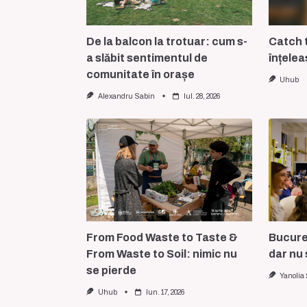
De la balcon la trotuar: cum s-
Catch t
a slăbit sentimentul de
înțelea
comunitate în orașe
Uhub
Alexandru Sabin
Iul. 28, 2026
From Food Waste to Taste &
Bucureș
From Waste to Soil: nimic nu
dar nu 
se pierde
Yanolia
Uhub
Iun. 17, 2026