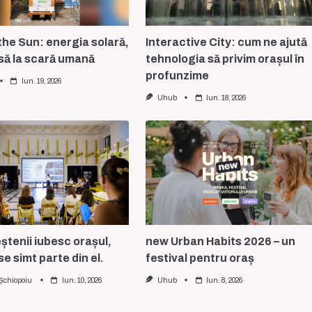
he Sun: energia solară,
Interactive City: cum ne ajută
să la scară umană
tehnologia să privim orașul în
profunzime
Iun. 19, 2026
Uhub
Iun. 18, 2026
tenii iubesc orașul,
new Urban Habits 2026 – un
se simt parte din el.
festival pentru oraș
 Șchiopoiu
Iun. 10, 2026
Uhub
Iun. 8, 2026