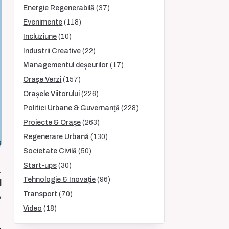
Energie Regenerabilă
(37)
Evenimente
(118)
Incluziune
(10)
Industrii Creative
(22)
Managementul deșeurilor
(17)
Orașe Verzi
(157)
Orașele Viitorului
(226)
Politici Urbane & Guvernanță
(228)
Proiecte & Orașe
(263)
Regenerare Urbană
(130)
Societate Civilă
(50)
Start-ups
(30)
.
Tehnologie & Inovație
(96)
l
Transport
(70)
,
Video
(18)