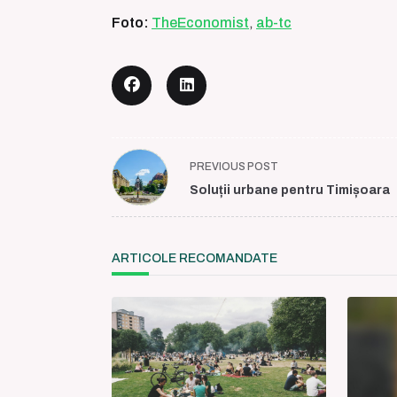
Foto:
TheEconomist
,
ab-tc
<span
PREVIOUS POST
class="nav-
Soluții urbane pentru Timișoara
subtitle
screen-
reader-
ARTICOLE RECOMANDATE
text">Page</span>