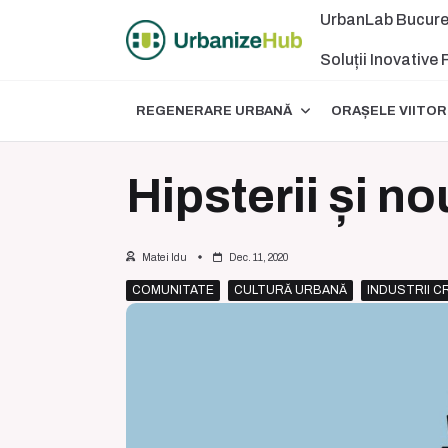
Skip
UrbanLab Bucure
to
content
Soluții Inovative
REGENERARE URBANĂ
ORAȘELE VIITOR
Hipsterii și n
Matei Idu
Dec. 11, 2020
COMUNITATE
CULTURĂ URBANĂ
INDUSTRII C