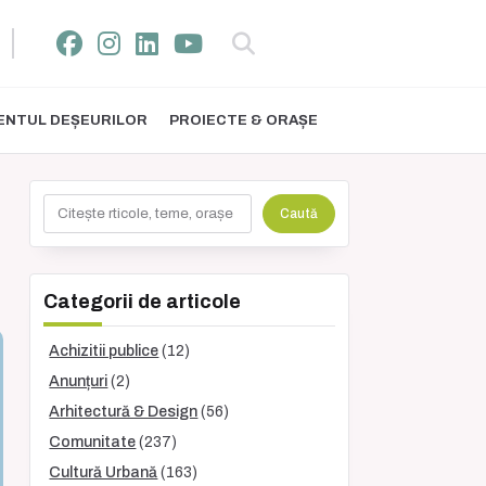
NTUL DEȘEURILOR
PROIECTE & ORAȘE
Caută
Caută
Categorii de articole
Achizitii publice
(12)
Anunțuri
(2)
Arhitectură & Design
(56)
Comunitate
(237)
Cultură Urbană
(163)