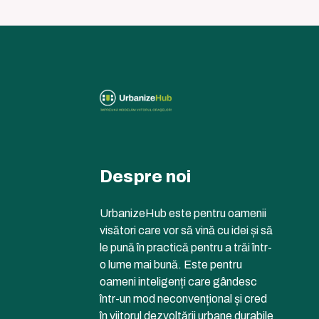
Despre noi
UrbanizeHub este pentru oamenii
visători care vor să vină cu idei și să
le pună în practică pentru a trăi într-
o lume mai bună. Este pentru
oameni inteligenți care gândesc
într-un mod neconvențional și cred
în viitorul dezvoltării urbane durabile