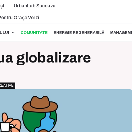
ști
UrbanLab Suceava
 Pentru Orașe Verzi
ULUI
COMUNITATE
ENERGIE REGENERABILĂ
MANAGEME
oua globalizare
REATIVE