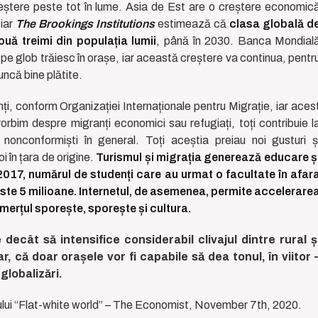
creștere peste tot în lume. Asia de Est are o creștere economic
 iar
The Brookings Institutions
estimează că
clasa globală d
uă treimi din populația lumii
, până în 2030. Banca Mondial
pe glob trăiesc în orașe, iar această creștere va continua, pentr
ncă bine plătite.
i, conform Organizației Internaționale pentru Migrație, iar aces
rbim despre migranți economici sau refugiați, toți contribuie l
 nonconformiști în general. Toți aceștia preiau noi gusturi ș
oi în țara de origine.
Turismul și migrația generează educare ș
 2017, numărul de studenți care au urmat o facultate în afar
peste 5 milioane. Internetul, de asemenea, permite accelerare
erțul sporește, sporește și cultura.
decât să intensifice considerabil clivajul dintre rural ș
r, că doar orașele vor fi capabile să dea tonul, în viitor 
 globalizări.
lului “Flat-white world” – The Economist, November 7th, 2020.