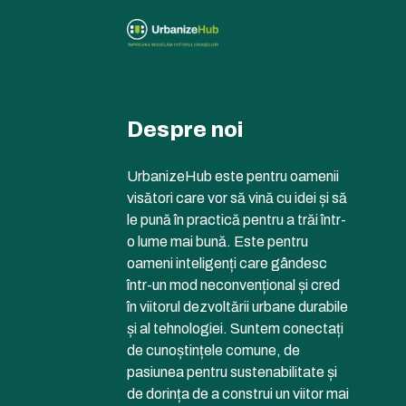
Despre noi
UrbanizeHub este pentru oamenii
visători care vor să vină cu idei și să
le pună în practică pentru a trăi într-
o lume mai bună. Este pentru
oameni inteligenți care gândesc
într-un mod neconvențional și cred
în viitorul dezvoltării urbane durabile
și al tehnologiei. Suntem conectați
de cunoștințele comune, de
pasiunea pentru sustenabilitate și
de dorința de a construi un viitor mai