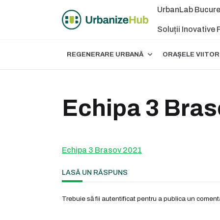
Skip
UrbanLab Bucure
to
content
Soluții Inovative
REGENERARE URBANĂ
ORAȘELE VIITOR
Echipa 3 Bras
Echipa 3 Brasov 2021
LASĂ UN RĂSPUNS
Trebuie să fii
autentificat
pentru a publica un comenta