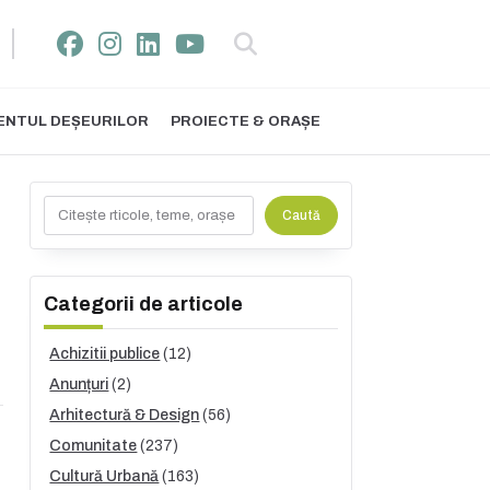
NTUL DEȘEURILOR
PROIECTE & ORAȘE
Caută
Caută
Categorii de articole
Achizitii publice
(12)
Anunțuri
(2)
Arhitectură & Design
(56)
Comunitate
(237)
Cultură Urbană
(163)