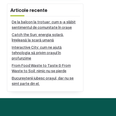
Articole recente
De la balcon la trotuar: cum s-a slăbit
sentimentul de comunitate în orașe
Catch the Sun: energia solară,
înțeleasă la scară umană
Interactive City: cum ne ajută
tehnologia să privim orașul în
profunzime
From Food Waste to Taste & From
Waste to Soil: nimic nu se pierde
Bucureștenii iubesc orașul, dar nu se
simt parte din el.