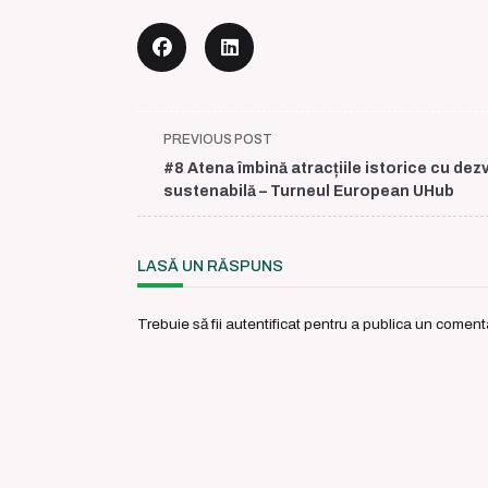
<span
PREVIOUS POST
class="nav-
#8 Atena îmbină atracțiile istorice cu dez
subtitle
sustenabilă – Turneul European UHub
screen-
reader-
text">Page</span>
LASĂ UN RĂSPUNS
Trebuie să fii
autentificat
pentru a publica un comenta