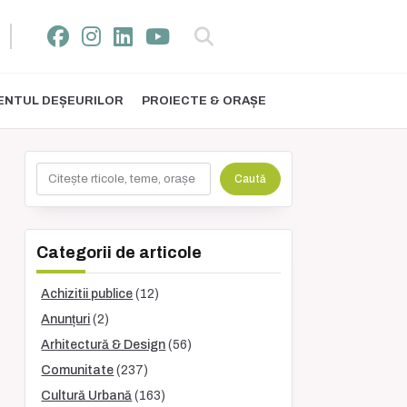
NTUL DEȘEURILOR
PROIECTE & ORAȘE
Caută
Caută
Categorii de articole
Achizitii publice
(12)
Anunțuri
(2)
Arhitectură & Design
(56)
Comunitate
(237)
Cultură Urbană
(163)