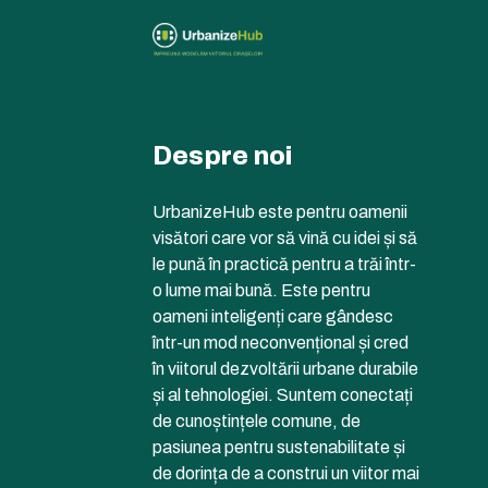
Despre noi
UrbanizeHub este pentru oamenii
visători care vor să vină cu idei și să
le pună în practică pentru a trăi într-
o lume mai bună. Este pentru
oameni inteligenți care gândesc
într-un mod neconvențional și cred
în viitorul dezvoltării urbane durabile
și al tehnologiei. Suntem conectați
de cunoștințele comune, de
pasiunea pentru sustenabilitate și
de dorința de a construi un viitor mai