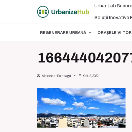
Skip
UrbanLab Bucure
to
content
Soluții Inovative
REGENERARE URBANĂ
ORAȘELE VIITOR
16644404207
Alexander Bojneagu
Oct. 2, 2022