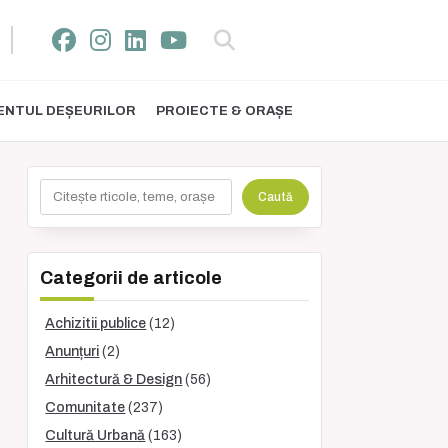
NTUL DEȘEURILOR
PROIECTE & ORAȘE
Caută
Caută
Categorii de articole
Achizitii publice
(12)
Anunțuri
(2)
Arhitectură & Design
(56)
Comunitate
(237)
Cultură Urbană
(163)