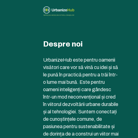
Despre noi
UrbanizeHub este pentru oamenii
visători care vor să vină cu idei și să
le pună în practică pentru a trăi într-
o lume mai bună. Este pentru
oameni inteligenți care gândesc
într-un mod neconvențional și cred
în viitorul dezvoltării urbane durabile
și al tehnologiei. Suntem conectați
de cunoștințele comune, de
pasiunea pentru sustenabilitate și
de dorința de a construi un viitor mai