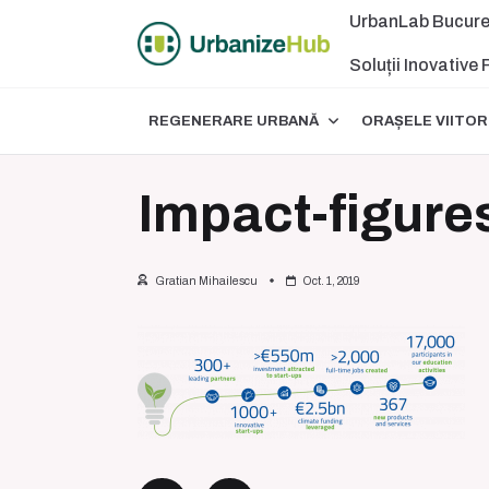
Skip
UrbanLab Bucure
to
content
Soluții Inovative
REGENERARE URBANĂ
ORAȘELE VIITOR
Impact-figure
Gratian Mihailescu
Oct. 1, 2019