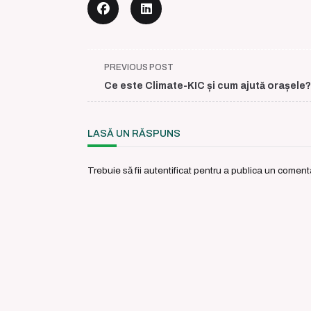
<span
PREVIOUS POST
class="nav-
Ce este Climate-KIC și cum ajută orașele?
subtitle
screen-
reader-
LASĂ UN RĂSPUNS
text">Page</span>
Trebuie să fii
autentificat
pentru a publica un comenta